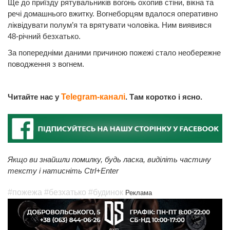
Ще до приїзду рятувальників вогонь охопив стіни, вікна та
речі домашнього вжитку. Вогнеборцям вдалося оперативно
ліквідувати полум’я та врятувати чоловіка. Ним виявився
48-річний безхатько.
За попередніми даними причиною пожежі стало необережне
поводження з вогнем.
Читайте нас у
Telegram-каналі
. Там коротко і ясно.
Якщо ви знайшли помилку, будь ласка, виділіть частину
тексту і натисніть Ctrl+Enter
#пожежа
#безхатько
#будинок
Реклама