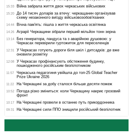
Війна забрала життя двох черкаських військових
15:33
До 14 тисяч доларів за втечу: черкащанин організував
15:20
схему незаконного виїзду військовозобов'язаних
Вічна пам'ять: пішла з життя черкаська освітянка
14:44
Аграрії Черкащини зібрали перший мільйон тонн зерна
14:26
Без генератора, пандуса та з аварійною душовою: у
13:14
Черкасах перевірили гуртожиток для переселенців
У Черкасах готують дороги біля шкіл і дитсадків: де вже
12:31
оновили розмітку
У Черкасах профінансують обстеження будинку,
12:08
пошкодженого російським безпілотником
Черкаська педагогиня увійшла до топ-25 Global Teacher
11:57
Prize Ukraine 2026
На Черкащині за добу сталося більше десяти пожеж
11:22
Погода різко зміниться: коли Черкащину накриє грозовий
10:52
фронт
На Черкащині провели в останню путь прикордонника
10:17
На Черкащині сили ППО знищили російський безпілотник
09:31