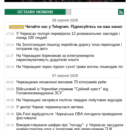
ОСТАННІ НОВИНИ
08 серпня 2026
Читайте нас у Telegram. Підписуйтесь на наш канал
У Черкасах поліція перевірила 12 розважальних закладів і
17:02
понад 100 людей
На Золотоніщині пішохід перебігав дорогу поза переходом і
14:14
потрапив під авто
На Черкащині боржникам за електроенергію
11:37
нараховуватимуть додаткові кошти
На Черкащині через підпал сухої трави вогонь пошкодив ліс
09:23
07 серпня 2026
Черкащанин незаконно виловив 70 кілограмів риби
20:01
Військовий із Чорнобая отримав "Срібний хрест" від
19:05
Головнокомандувача ЗСУ
На Черкащині загорівся полігон твердих побутових відходів
18:08
У центрі Черкас перекинулася автівка
17:06
Ше.Fest відбудеться: Черкаська ОВА погодила проведення
16:49
фестивалю
Використовували шифри про "погоду": у Черкасах засудили
16:15
адміністратора груп у телеграмі про пересування ТЦК