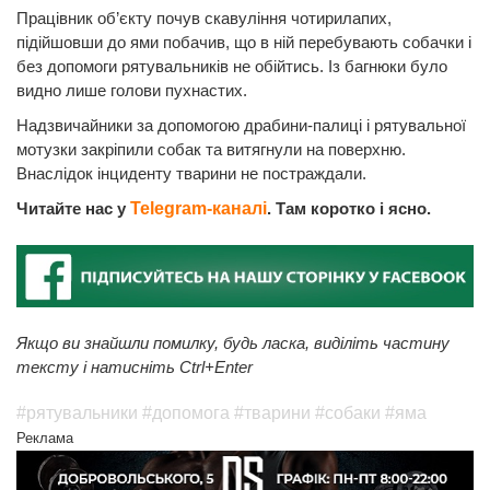
Працівник об’єкту почув скавуління чотирилапих,
підійшовши до ями побачив, що в ній перебувають собачки і
без допомоги рятувальників не обійтись. Із багнюки було
видно лише голови пухнастих.
Надзвичайники за допомогою драбини-палиці і рятувальної
мотузки закріпили собак та витягнули на поверхню.
Внаслідок інциденту тварини не постраждали.
Читайте нас у
Telegram-каналі
. Там коротко і ясно.
Якщо ви знайшли помилку, будь ласка, виділіть частину
тексту і натисніть Ctrl+Enter
#рятувальники
#допомога
#тварини
#собаки
#яма
Реклама