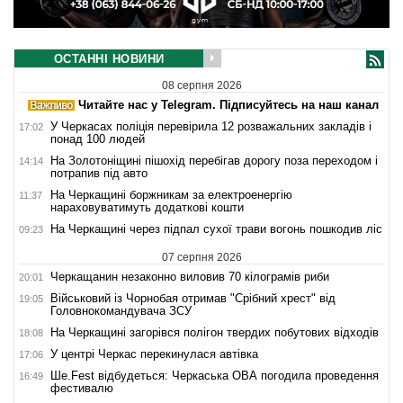
ОСТАННІ НОВИНИ
08 серпня 2026
Читайте нас у Telegram. Підписуйтесь на наш канал
У Черкасах поліція перевірила 12 розважальних закладів і
17:02
понад 100 людей
На Золотоніщині пішохід перебігав дорогу поза переходом і
14:14
потрапив під авто
На Черкащині боржникам за електроенергію
11:37
нараховуватимуть додаткові кошти
На Черкащині через підпал сухої трави вогонь пошкодив ліс
09:23
07 серпня 2026
Черкащанин незаконно виловив 70 кілограмів риби
20:01
Військовий із Чорнобая отримав "Срібний хрест" від
19:05
Головнокомандувача ЗСУ
На Черкащині загорівся полігон твердих побутових відходів
18:08
У центрі Черкас перекинулася автівка
17:06
Ше.Fest відбудеться: Черкаська ОВА погодила проведення
16:49
фестивалю