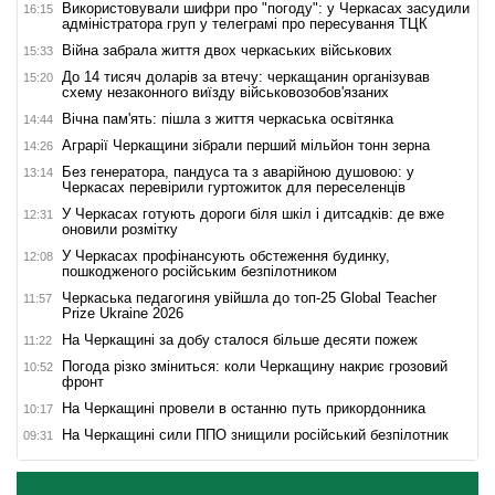
Використовували шифри про "погоду": у Черкасах засудили
16:15
адміністратора груп у телеграмі про пересування ТЦК
Війна забрала життя двох черкаських військових
15:33
До 14 тисяч доларів за втечу: черкащанин організував
15:20
схему незаконного виїзду військовозобов'язаних
Вічна пам'ять: пішла з життя черкаська освітянка
14:44
Аграрії Черкащини зібрали перший мільйон тонн зерна
14:26
Без генератора, пандуса та з аварійною душовою: у
13:14
Черкасах перевірили гуртожиток для переселенців
У Черкасах готують дороги біля шкіл і дитсадків: де вже
12:31
оновили розмітку
У Черкасах профінансують обстеження будинку,
12:08
пошкодженого російським безпілотником
Черкаська педагогиня увійшла до топ-25 Global Teacher
11:57
Prize Ukraine 2026
На Черкащині за добу сталося більше десяти пожеж
11:22
Погода різко зміниться: коли Черкащину накриє грозовий
10:52
фронт
На Черкащині провели в останню путь прикордонника
10:17
На Черкащині сили ППО знищили російський безпілотник
09:31