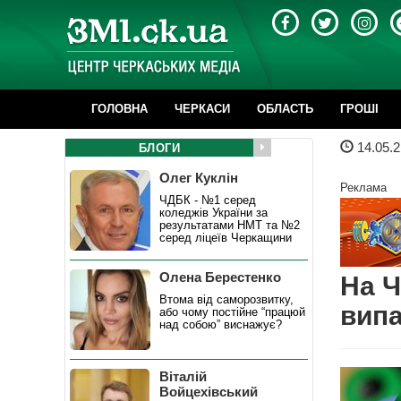
ГОЛОВНА
ЧЕРКАСИ
ОБЛАСТЬ
ГРОШІ
14.05.2
БЛОГИ
Олег Куклін
Реклама
ЧДБК - №1 серед
коледжів України за
результатами НМТ та №2
серед ліцеїв Черкащини
Олена Берестенко
На Ч
Втома від саморозвитку,
випа
або чому постійне “працюй
над собою” виснажує?
Віталій
Войцехівський