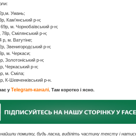
рли:
2р,м. Умань;
3р, Кам’янський р-н;
 69р, м. Чорнобаївський р-н;
, 78р, Смілянський р-н;
4 р, м. Ватутіне;
72р, Звенигородський р-н;
3р, м. Черкаси;
4р, Золотоніський р-н;
2р, Черкаський р-н;
р, м. Сміла;
2р, К-Шевченківський р-н.
нас у
Telegram-каналі
. Там коротко і ясно.
найшли помилку, будь ласка, виділіть частину тексту і натис