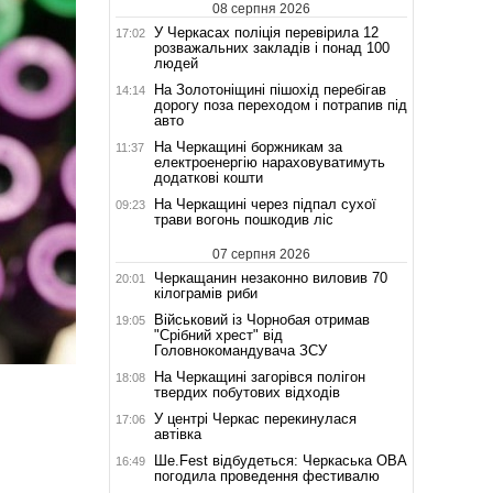
08 серпня 2026
У Черкасах поліція перевірила 12
17:02
розважальних закладів і понад 100
людей
На Золотоніщині пішохід перебігав
14:14
дорогу поза переходом і потрапив під
авто
На Черкащині боржникам за
11:37
електроенергію нараховуватимуть
додаткові кошти
На Черкащині через підпал сухої
09:23
трави вогонь пошкодив ліс
07 серпня 2026
Черкащанин незаконно виловив 70
20:01
кілограмів риби
Військовий із Чорнобая отримав
19:05
"Срібний хрест" від
Головнокомандувача ЗСУ
На Черкащині загорівся полігон
18:08
твердих побутових відходів
У центрі Черкас перекинулася
17:06
автівка
Ше.Fest відбудеться: Черкаська ОВА
16:49
погодила проведення фестивалю