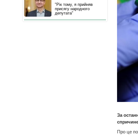
"Рік тому, я прийняв
присягу народного
депутата"
За остан
спричине
Про це п