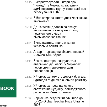
Використовували шифри про
16:15
"погоду": у Черкасах засудили
адміністратора груп у телеграмі про
пересування ТЦК
Війна забрала життя двох черкаських
15:33
військових
До 14 тисяч доларів за втечу:
15:20
черкащанин організував схему
незаконного виїзду
військовозобов'язаних
Вічна пам'ять: пішла з життя
14:44
черкаська освітянка
Аграрії Черкащини зібрали перший
14:26
мільйон тонн зерна
Без генератора, пандуса та з
13:14
аварійною душовою: у Черкасах
перевірили гуртожиток для
переселенців
У Черкасах готують дороги біля шкіл
12:31
і дитсадків: де вже оновили розмітку
У Черкасах профінансують
12:08
обстеження будинку, пошкодженого
російським безпілотником
Черкаська педагогиня увійшла до
11:57
топ-25 Global Teacher Prize Ukraine
2026
ніть