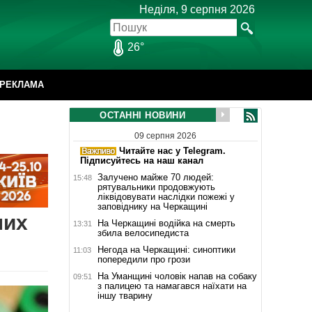
Неділя, 9 серпня 2026
26°
РЕКЛАМА
ОСТАННІ НОВИНИ
09 серпня 2026
Читайте нас у Telegram.
Підписуйтесь на наш канал
Залучено майже 70 людей:
15:48
рятувальники продовжують
ліквідовувати наслідки пожежі у
заповіднику на Черкащині
них
На Черкащині водійка на смерть
13:31
збила велосипедиста
Негода на Черкащині: синоптики
11:03
попередили про грози
На Уманщині чоловік напав на собаку
09:51
з палицею та намагався наїхати на
іншу тварину