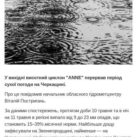
У вихідні висотний циклон "ANNE" перервав період
сухої погоди на Черкащині.
Про це повідомив начальник обласного гідрометцентру
Віталій Постригань.
За даними спостережень, протягом доби 10 травня та в ніч
на 11 травня в регіоні випало від 9 до 23 мм опадів, що
становить 15–39% місячної норми. Найбільше дощу
зафіксували на Звенигородщині, найменше — на