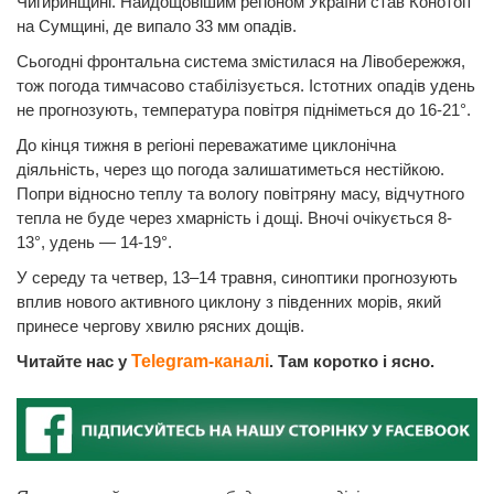
Чигиринщині. Найдощовішим регіоном України став Конотоп
на Сумщині, де випало 33 мм опадів.
Сьогодні фронтальна система змістилася на Лівобережжя,
тож погода тимчасово стабілізується. Істотних опадів удень
не прогнозують, температура повітря підніметься до 16-21°.
До кінця тижня в регіоні переважатиме циклонічна
діяльність, через що погода залишатиметься нестійкою.
Попри відносно теплу та вологу повітряну масу, відчутного
тепла не буде через хмарність і дощі. Вночі очікується 8-
13°, удень — 14-19°.
У середу та четвер, 13–14 травня, синоптики прогнозують
вплив нового активного циклону з південних морів, який
принесе чергову хвилю рясних дощів.
Читайте нас у
Telegram-каналі
. Там коротко і ясно.