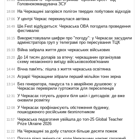
Головнокомандувача ЗСУ
На Черкащині загорівся полігон твердих побутових відходів
18:08
У центрі Черкас перекинулася автівка
17:06
Ше.Fest відбудеться: Черкаська ОВА погодила проведення
16:49
фестивалю
Використовували шифри про "погоду": у Черкасах засудили
16:15
адміністратора груп у телеграмі про пересування ТЦК
Війна забрала життя двох черкаських військових
15:33
До 14 тисяч доларів за втечу: черкащанин організував
15:20
схему незаконного виїзду військовозобов'язаних
Вічна пам'ять: пішла з життя черкаська освітянка
14:44
Аграрії Черкащини зібрали перший мільйон тонн зерна
14:26
Без генератора, пандуса та з аварійною душовою: у
13:14
Черкасах перевірили гуртожиток для переселенців
У Черкасах готують дороги біля шкіл і дитсадків: де вже
12:31
оновили розмітку
У Черкасах профінансують обстеження будинку,
12:08
пошкодженого російським безпілотником
Черкаська педагогиня увійшла до топ-25 Global Teacher
11:57
Prize Ukraine 2026
На Черкащині за добу сталося більше десяти пожеж
11:22
Погода різко зміниться: коли Черкащину накриє грозовий
10:52