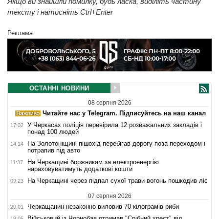
Якщо ви знайшли помилку, будь ласка, виділіть частину
тексту і натисніть Ctrl+Enter
Реклама
ОСТАННІ НОВИНИ
08 серпня 2026
Читайте нас у Telegram. Підписуйтесь на наш канал
У Черкасах поліція перевірила 12 розважальних закладів і
17:02
понад 100 людей
На Золотоніщині пішохід перебігав дорогу поза переходом і
14:14
потрапив під авто
На Черкащині боржникам за електроенергію
11:37
нараховуватимуть додаткові кошти
На Черкащині через підпал сухої трави вогонь пошкодив ліс
09:23
07 серпня 2026
Черкащанин незаконно виловив 70 кілограмів риби
20:01
Військовий із Чорнобая отримав "Срібний хрест" від
19:05