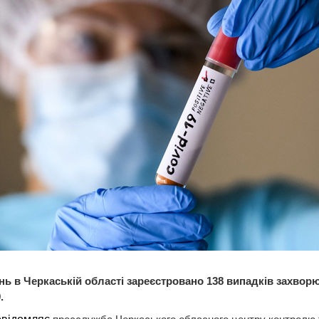
нь в Черкаській області зареєстровано 138 випадків захвор
.