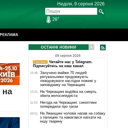
Неділя, 9 серпня 2026
26°
РЕКЛАМА
ОСТАННІ НОВИНИ
09 серпня 2026
Читайте нас у Telegram.
Підписуйтесь на наш канал
Залучено майже 70 людей:
15:48
рятувальники продовжують
ліквідовувати наслідки пожежі у
заповіднику на Черкащині
 на
На Черкащині водійка на смерть
13:31
збила велосипедиста
Негода на Черкащині: синоптики
11:03
попередили про грози
На Уманщині чоловік напав на собаку
09:51
з палицею та намагався наїхати на
іншу тварину