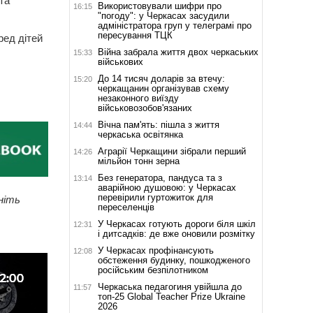
та
Використовували шифри про
16:15
"погоду": у Черкасах засудили
адміністратора груп у телеграмі про
пересування ТЦК
ред дітей
Війна забрала життя двох черкаських
15:33
військових
До 14 тисяч доларів за втечу:
15:20
черкащанин організував схему
незаконного виїзду
військовозобов'язаних
Вічна пам'ять: пішла з життя
14:44
черкаська освітянка
Аграрії Черкащини зібрали перший
14:26
мільйон тонн зерна
Без генератора, пандуса та з
13:14
аварійною душовою: у Черкасах
перевірили гуртожиток для
ніть
переселенців
У Черкасах готують дороги біля шкіл
12:31
і дитсадків: де вже оновили розмітку
У Черкасах профінансують
12:08
обстеження будинку, пошкодженого
російським безпілотником
Черкаська педагогиня увійшла до
11:57
топ-25 Global Teacher Prize Ukraine
2026