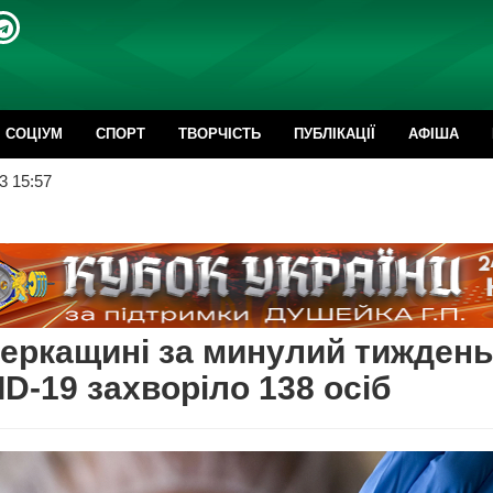
CОЦІУМ
СПОРТ
ТВОРЧІСТЬ
ПУБЛІКАЦІЇ
АФІША
3 15:57
еркащині за минулий тиждень
D-19 захворіло 138 осіб