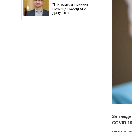
"Рік тому, я прийняв
присягу народного
депутата"
За тижде
COVID-19