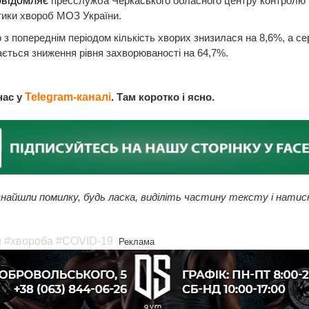
овідомляє
пресслужба Черкаського обласного центру контролю 
тики хвороб МОЗ України.
 з попереднім періодом кількість хворих знизилася на 8,6%, а се
ається зниження рівня захворюваності на 64,7%.
нас у
Telegram-каналі
. Там коротко і ясно.
найшли помилку, будь ласка, виділіть частину тексту і натис
и
#хвороба
#COVID-19
Реклама