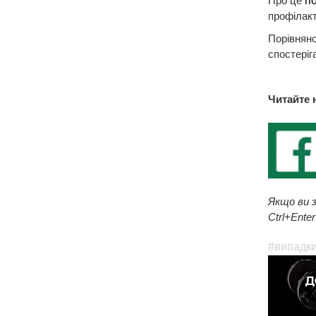
Про це
п
профілак
Порівняно
спостеріг
Читайте 
Якщо ви з
Ctrl+Enter
#випадк