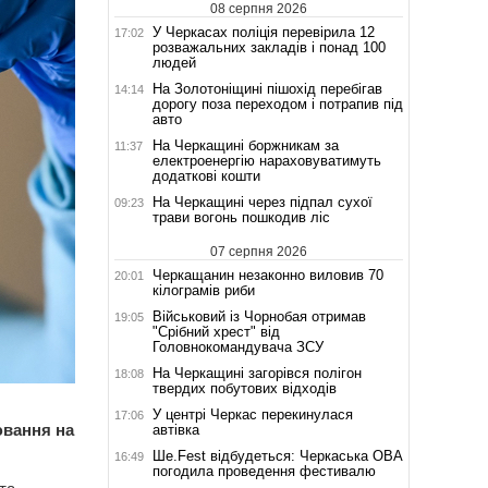
08 серпня 2026
У Черкасах поліція перевірила 12
17:02
розважальних закладів і понад 100
людей
На Золотоніщині пішохід перебігав
14:14
дорогу поза переходом і потрапив під
авто
На Черкащині боржникам за
11:37
електроенергію нараховуватимуть
додаткові кошти
На Черкащині через підпал сухої
09:23
трави вогонь пошкодив ліс
07 серпня 2026
Черкащанин незаконно виловив 70
20:01
кілограмів риби
Військовий із Чорнобая отримав
19:05
"Срібний хрест" від
Головнокомандувача ЗСУ
На Черкащині загорівся полігон
18:08
твердих побутових відходів
У центрі Черкас перекинулася
17:06
ювання на
автівка
Ше.Fest відбудеться: Черкаська ОВА
16:49
погодила проведення фестивалю