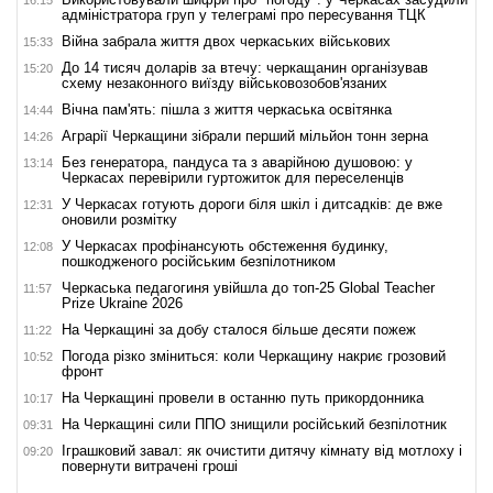
адміністратора груп у телеграмі про пересування ТЦК
Війна забрала життя двох черкаських військових
15:33
До 14 тисяч доларів за втечу: черкащанин організував
15:20
схему незаконного виїзду військовозобов'язаних
Вічна пам'ять: пішла з життя черкаська освітянка
14:44
Аграрії Черкащини зібрали перший мільйон тонн зерна
14:26
Без генератора, пандуса та з аварійною душовою: у
13:14
Черкасах перевірили гуртожиток для переселенців
У Черкасах готують дороги біля шкіл і дитсадків: де вже
12:31
оновили розмітку
У Черкасах профінансують обстеження будинку,
12:08
пошкодженого російським безпілотником
Черкаська педагогиня увійшла до топ-25 Global Teacher
11:57
Prize Ukraine 2026
На Черкащині за добу сталося більше десяти пожеж
11:22
Погода різко зміниться: коли Черкащину накриє грозовий
10:52
фронт
На Черкащині провели в останню путь прикордонника
10:17
На Черкащині сили ППО знищили російський безпілотник
09:31
Іграшковий завал: як очистити дитячу кімнату від мотлоху і
09:20
повернути витрачені гроші