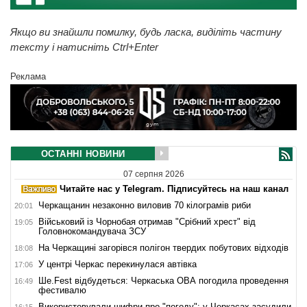
Якщо ви знайшли помилку, будь ласка, виділіть частину
тексту і натисніть Ctrl+Enter
Реклама
ОСТАННІ НОВИНИ
07 серпня 2026
Читайте нас у Telegram. Підписуйтесь на наш канал
Черкащанин незаконно виловив 70 кілограмів риби
20:01
Військовий із Чорнобая отримав "Срібний хрест" від
19:05
Головнокомандувача ЗСУ
На Черкащині загорівся полігон твердих побутових відходів
18:08
У центрі Черкас перекинулася автівка
17:06
Ше.Fest відбудеться: Черкаська ОВА погодила проведення
16:49
фестивалю
Використовували шифри про "погоду": у Черкасах засудили
16:15