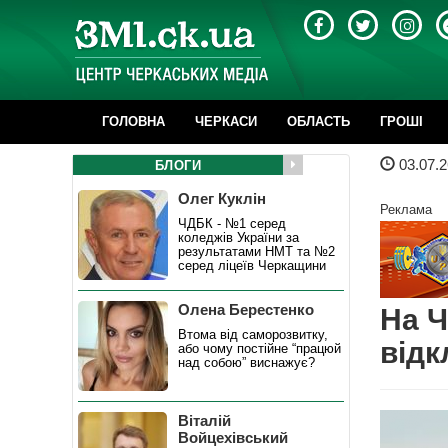
ГОЛОВНА
ЧЕРКАСИ
ОБЛАСТЬ
ГРОШІ
03.07.2
БЛОГИ
Олег Куклін
Реклама
ЧДБК - №1 серед
коледжів України за
результатами НМТ та №2
серед ліцеїв Черкащини
Олена Берестенко
На Ч
Втома від саморозвитку,
відк
або чому постійне “працюй
над собою” виснажує?
Віталій
Войцехівський