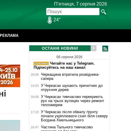
П'ятниця, 7 серпня 2026
24°
РЕКЛАМА
ОСТАННІ НОВИНИ
06 серпня 2026
Читайте нас у Telegram.
Підписуйтесь на наш канал
Черкащина втратила розвідника-
20:09
сапера
У Черкасах шукають причетних до
19:03
отруєння дерев
ні
У Черкасах тимчасово перекриють
18:08
рух на трьох вулицях через ремонт
тепломереж
У Черкасах після обвалу ґрунту
17:19
почали укріплювати схил біля скверу
Богдана Хмельницького
Частина Тального тимчасово
16:47