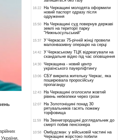
залишиться без газу
На Черкащині молодята оформили
16:22
новий паспорт одразу після
одруження
На Черкащині суд повернув державі
15:50
землі на території парку
"Нижньосульський"
У Черкасах 75-річній жінці провели
15:37
малоінвазивну операцію на серці
У Черкаському ТЦК відреагували на
14:42
скандальне відео під час оповіщення
Черкащина - новий центр
14:30
українського пауерліфтингу
СБУ викрила жительку Черкас, яка
13:06
поширювала проросійську
пропаганду
На Черкащині оголосили жовтий
12:43
рівень небезпеки через грози
На Золотоніщині понад 30
чень
12:07
рятувальників гасять пожежу
торфовища
На Звенигородщині доглядальник до
11:59
смерті побив пенсіонера
арійних
Омбудсман: у військовій частині на
10:58
Черкащині жорстоко побили
України.