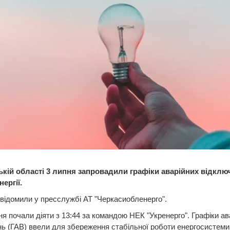
ькій області 3 липня запровадили графіки аварійних відклю
ергії.
відомили у пресслужбі АТ "Черкасиобленерго".
 почали діяти з 13:44 за командою НЕК "Укренерго". Графіки ав
ь (ГАВ) ввели для збереження стабільної роботи енергосистеми 