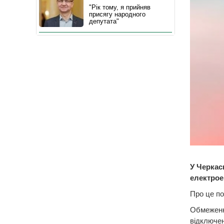
"Рік тому, я прийняв
присягу народного
депутата"
У Черкас
електроен
Про це по
Обмеження
відключен