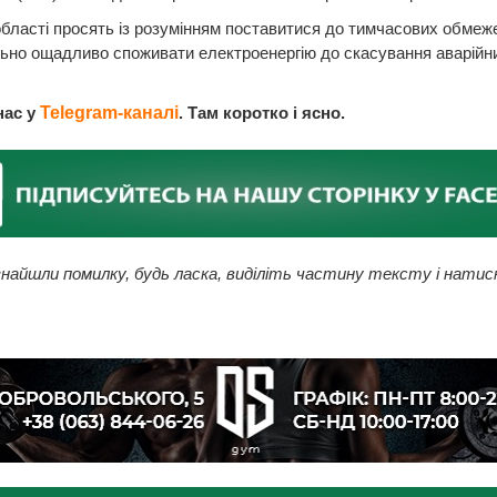
бласті просять із розумінням поставитися до тимчасових обмеж
ьно ощадливо споживати електроенергію до скасування аварійн
нас у
Telegram-каналі
. Там коротко і ясно.
найшли помилку, будь ласка, виділіть частину тексту і натис