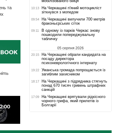
мобілізованого бійця
ень та
На Черкащині п'яний мотоцикліст
10:13
зіткнувся з мопедом
их
На Черкащині вилучили 700 метрів
09:54
браконьєрських сіток
В одному із парків Черкас знову
09:11
пошкодили попереджувальну
табличку
05 серпня 2026
На Черкащині обрали кандидата на
20:15
посаду директора
психоневрологічного інтернату
Уманська громада попрощається із
19:22
ніть
загиблим захисником
На Черкащині з підрядника стягнуть
18:17
понад 670 тисяч гривень штрафних
санкцій
На Черкащині врятували рідкісного
17:09
чорного грифа, який прилетів із
Болгарії