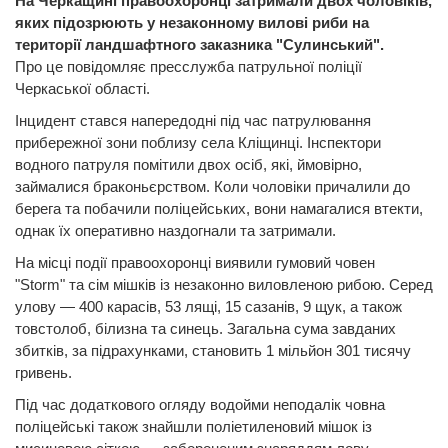
На Черкащині правоохоронці затримали двох чоловіків,
яких підозрюють у незаконному вилові риби на
території ландшафтного заказника "Сулинський".
Про це повідомляє пресслужба патрульної поліції
Черкаської області.
Інцидент стався напередодні під час патрулювання
прибережної зони поблизу села Кліщинці. Інспектори
водного патруля помітили двох осіб, які, ймовірно,
займалися браконьєрством. Коли чоловіки причалили до
берега та побачили поліцейських, вони намагалися втекти,
однак їх оперативно наздогнали та затримали.
На місці події правоохоронці виявили гумовий човен
"Storm" та сім мішків із незаконно виловленою рибою. Серед
улову — 400 карасів, 53 лящі, 15 сазанів, 9 щук, а також
товстолоб, білизна та синець. Загальна сума завданих
збитків, за підрахунками, становить 1 мільйон 301 тисячу
гривень.
Під час додаткового огляду водойми неподалік човна
поліцейські також знайшли поліетиленовий мішок із