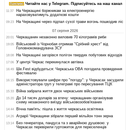
Читайте нас у Telegram. Підписуйтесь на наш канал
На Черкащині боржникам за електроенергію
11:37
нараховуватимуть додаткові кошти
На Черкащині через підпал сухої трави вогонь пошкодив ліс
09:23
07 серпня 2026
Черкащанин незаконно виловив 70 кілограмів риби
20:01
Військовий із Чорнобая отримав "Срібний хрест" від
19:05
Головнокомандувача ЗСУ
На Черкащині загорівся полігон твердих побутових відходів
18:08
У центрі Черкас перекинулася автівка
17:06
Ше.Fest відбудеться: Черкаська ОВА погодила проведення
16:49
фестивалю
Використовували шифри про "погоду": у Черкасах засудили
16:15
адміністратора груп у телеграмі про пересування ТЦК
Війна забрала життя двох черкаських військових
15:33
До 14 тисяч доларів за втечу: черкащанин організував
15:20
схему незаконного виїзду військовозобов'язаних
Вічна пам'ять: пішла з життя черкаська освітянка
14:44
Аграрії Черкащини зібрали перший мільйон тонн зерна
14:26
Без генератора, пандуса та з аварійною душовою: у
13:14
Черкасах перевірили гуртожиток для переселенців