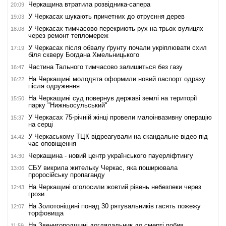
Черкащина втратила розвідника-сапера
20:09
У Черкасах шукають причетних до отруєння дерев
19:03
У Черкасах тимчасово перекриють рух на трьох вулицях
18:08
через ремонт тепломереж
У Черкасах після обвалу ґрунту почали укріплювати схил
17:19
біля скверу Богдана Хмельницького
Частина Тального тимчасово залишиться без газу
16:47
На Черкащині молодята оформили новий паспорт одразу
16:22
після одруження
На Черкащині суд повернув державі землі на території
15:50
парку "Нижньосульський"
У Черкасах 75-річній жінці провели малоінвазивну операцію
15:37
на серці
У Черкаському ТЦК відреагували на скандальне відео під
14:42
час оповіщення
Черкащина - новий центр українського пауерліфтингу
14:30
СБУ викрила жительку Черкас, яка поширювала
13:06
проросійську пропаганду
На Черкащині оголосили жовтий рівень небезпеки через
12:43
грози
На Золотоніщині понад 30 рятувальників гасять пожежу
12:07
торфовища
На Звенигородщині доглядальник до смерті побив
11:59