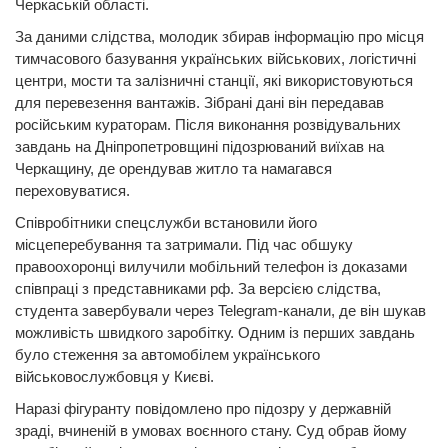
Черкаській області.
За даними слідства, молодик збирав інформацію про місця
тимчасового базування українських військових, логістичні
центри, мости та залізничні станції, які використовуються
для перевезення вантажів. Зібрані дані він передавав
російським кураторам. Після виконання розвідувальних
завдань на Дніпропетровщині підозрюваний виїхав на
Черкащину, де орендував житло та намагався
переховуватися.
Співробітники спецслужби встановили його
місцеперебування та затримали. Під час обшуку
правоохоронці вилучили мобільний телефон із доказами
співпраці з представниками рф. За версією слідства,
студента завербували через Telegram-канали, де він шукав
можливість швидкого заробітку. Одним із перших завдань
було стеження за автомобілем українського
військовослужбовця у Києві.
Наразі фігуранту повідомлено про підозру у державній
зраді, вчиненій в умовах воєнного стану. Суд обрав йому