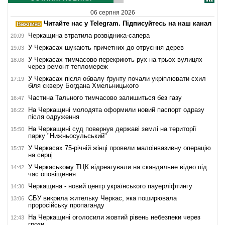
06 серпня 2026
Читайте нас у Telegram. Підписуйтесь на наш канал
Черкащина втратила розвідника-сапера
20:09
У Черкасах шукають причетних до отруєння дерев
19:03
У Черкасах тимчасово перекриють рух на трьох вулицях
18:08
через ремонт тепломереж
У Черкасах після обвалу ґрунту почали укріплювати схил
17:19
біля скверу Богдана Хмельницького
Частина Тального тимчасово залишиться без газу
16:47
На Черкащині молодята оформили новий паспорт одразу
16:22
після одруження
На Черкащині суд повернув державі землі на території
15:50
парку "Нижньосульський"
У Черкасах 75-річній жінці провели малоінвазивну операцію
15:37
на серці
У Черкаському ТЦК відреагували на скандальне відео під
14:42
час оповіщення
Черкащина - новий центр українського пауерліфтингу
14:30
СБУ викрила жительку Черкас, яка поширювала
13:06
проросійську пропаганду
На Черкащині оголосили жовтий рівень небезпеки через
12:43
грози