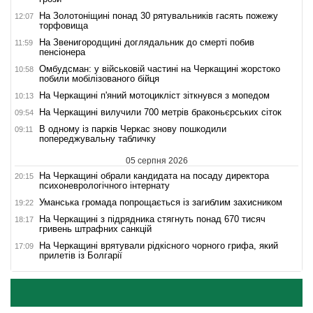
На Золотоніщині понад 30 рятувальників гасять пожежу
12:07
торфовища
На Звенигородщині доглядальник до смерті побив
11:59
пенсіонера
Омбудсман: у військовій частині на Черкащині жорстоко
10:58
побили мобілізованого бійця
На Черкащині п'яний мотоцикліст зіткнувся з мопедом
10:13
На Черкащині вилучили 700 метрів браконьєрських сіток
09:54
В одному із парків Черкас знову пошкодили
09:11
попереджувальну табличку
05 серпня 2026
На Черкащині обрали кандидата на посаду директора
20:15
психоневрологічного інтернату
Уманська громада попрощається із загиблим захисником
19:22
На Черкащині з підрядника стягнуть понад 670 тисяч
18:17
гривень штрафних санкцій
На Черкащині врятували рідкісного чорного грифа, який
17:09
прилетів із Болгарії