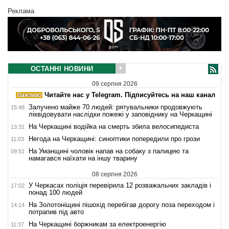
Реклама
ОСТАННІ НОВИНИ
09 серпня 2026
Читайте нас у Telegram. Підписуйтесь на наш канал
Залучено майже 70 людей: рятувальники продовжують
15:48
ліквідовувати наслідки пожежі у заповіднику на Черкащині
На Черкащині водійка на смерть збила велосипедиста
13:31
Негода на Черкащині: синоптики попередили про грози
11:03
На Уманщині чоловік напав на собаку з палицею та
09:51
намагався наїхати на іншу тварину
08 серпня 2026
У Черкасах поліція перевірила 12 розважальних закладів і
17:02
понад 100 людей
На Золотоніщині пішохід перебігав дорогу поза переходом і
14:14
потрапив під авто
На Черкащині боржникам за електроенергію
11:37