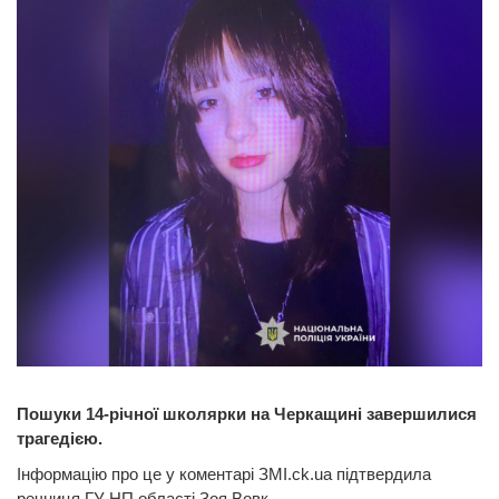
Пошуки 14-річної школярки на Черкащині завершилися
трагедією.
Інформацію про це у коментарі ЗМІ.сk.ua підтвердила
речниця ГУ НП області Зоя Вовк.