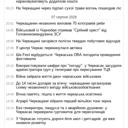
нараховуватимуть додаткові кошти
На Черкащині через підпал сухої трави вогонь пошкодив ліс
09:23
07 серпня 2026
Черкащанин незаконно виловив 70 кілограмів риби
20:01
Військовий із Чорнобая отримав "Срібний хрест" від
19:05
Головнокомандувача ЗСУ
На Черкащині загорівся полігон твердих побутових відходів
18:08
У центрі Черкас перекинулася автівка
17:06
Ше.Fest відбудеться: Черкаська ОВА погодила проведення
16:49
фестивалю
Використовували шифри про "погоду": у Черкасах засудили
16:15
адміністратора груп у телеграмі про пересування ТЦК
Війна забрала життя двох черкаських військових
15:33
До 14 тисяч доларів за втечу: черкащанин організував
15:20
схему незаконного виїзду військовозобов'язаних
Вічна пам'ять: пішла з життя черкаська освітянка
14:44
Аграрії Черкащини зібрали перший мільйон тонн зерна
14:26
Без генератора, пандуса та з аварійною душовою: у
13:14
Черкасах перевірили гуртожиток для переселенців
У Черкасах готують дороги біля шкіл і дитсадків: де вже
12:31
оновили розмітку