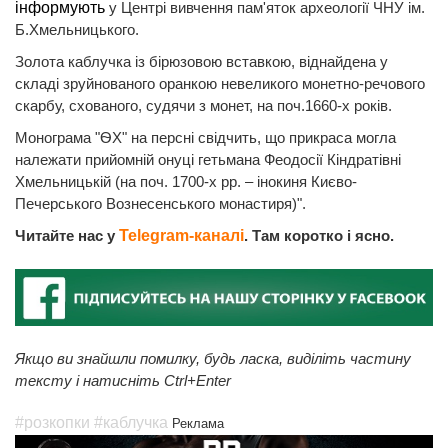
інформують
у Центрі вивчення пам'яток археології ЧНУ ім.
Б.Хмельницького.
Золота каблучка із бірюзовою вставкою, віднайдена у
складі зруйнованого оранкою невеликого монетно-речового
скарбу, схованого, судячи з монет, на поч.1660-х років.
Монограма "ѲХ" на персні свідчить, що прикраса могла
належати прийомній онуці гетьмана Феодосії Кіндратівні
Хмельницькій (на поч. 1700-х рр. – інокиня Києво-
Печерського Вознесенського монастиря)".
Читайте нас у
Telegram-каналі
. Там коротко і ясно.
Якщо ви знайшли помилку, будь ласка, виділіть частину
тексту і натисніть Ctrl+Enter
#розкопки
#каблучка
Реклама