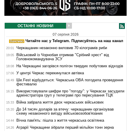
ОСТАННІ НОВИНИ
07 серпня 2026
Читайте нас у Telegram. Підписуйтесь на наш канал
Черкащанин незаконно виловив 70 кілограмів риби
20:01
Військовий із Чорнобая отримав "Срібний хрест" від
19:05
Головнокомандувача ЗСУ
На Черкащині загорівся полігон твердих побутових відходів
18:08
У центрі Черкас перекинулася автівка
17:06
Ше.Fest відбудеться: Черкаська ОВА погодила проведення
16:49
фестивалю
Використовували шифри про "погоду": у Черкасах засудили
16:15
адміністратора груп у телеграмі про пересування ТЦК
Війна забрала життя двох черкаських військових
15:33
До 14 тисяч доларів за втечу: черкащанин організував
15:20
схему незаконного виїзду військовозобов'язаних
Вічна пам'ять: пішла з життя черкаська освітянка
14:44
Аграрії Черкащини зібрали перший мільйон тонн зерна
14:26