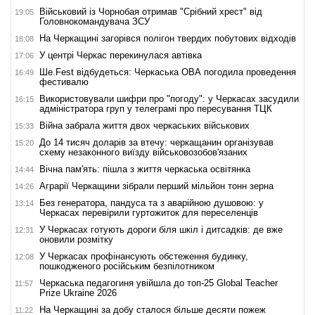
Військовий із Чорнобая отримав "Срібний хрест" від
19:05
Головнокомандувача ЗСУ
На Черкащині загорівся полігон твердих побутових відходів
18:08
У центрі Черкас перекинулася автівка
17:06
Ше.Fest відбудеться: Черкаська ОВА погодила проведення
16:49
фестивалю
Використовували шифри про "погоду": у Черкасах засудили
16:15
адміністратора груп у телеграмі про пересування ТЦК
Війна забрала життя двох черкаських військових
15:33
До 14 тисяч доларів за втечу: черкащанин організував
15:20
схему незаконного виїзду військовозобов'язаних
Вічна пам'ять: пішла з життя черкаська освітянка
14:44
Аграрії Черкащини зібрали перший мільйон тонн зерна
14:26
Без генератора, пандуса та з аварійною душовою: у
13:14
Черкасах перевірили гуртожиток для переселенців
У Черкасах готують дороги біля шкіл і дитсадків: де вже
12:31
оновили розмітку
У Черкасах профінансують обстеження будинку,
12:08
пошкодженого російським безпілотником
Черкаська педагогиня увійшла до топ-25 Global Teacher
11:57
Prize Ukraine 2026
На Черкащині за добу сталося більше десяти пожеж
11:22