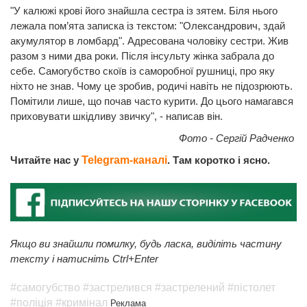
"У калюжі крові його знайшла сестра із зятем. Біля нього
лежала пом’ята записка із текстом: "Олександрович, здай
акумулятор в ломбард". Адресована чоловіку сестри. Жив
разом з ними два роки. Після інсульту жінка забрала до
себе. Самогубство скоїв із саморобної рушниці, про яку
ніхто не знав. Чому це зробив, родичі навіть не підозрюють.
Помітили лише, що почав часто курити. До цього намагався
приховувати шкідливу звичку", - написав він.
Фото - Сергій Радченко
Читайте нас у
Telegram-каналі
. Там коротко і ясно.
Якщо ви знайшли помилку, будь ласка, виділіть частину
тексту і натисніть Ctrl+Enter
#самогубство
#застрелився
#застрелений
#пістолет
#поліція
#кримінал
Реклама