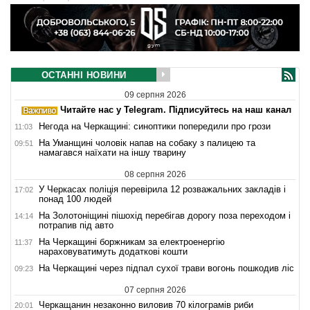
ОСТАННІ НОВИНИ
09 серпня 2026
Читайте нас у Telegram. Підписуйтесь на наш канал
Негода на Черкащині: синоптики попередили про грози
11:03
На Уманщині чоловік напав на собаку з палицею та
09:51
намагався наїхати на іншу тварину
08 серпня 2026
У Черкасах поліція перевірила 12 розважальних закладів і
17:02
понад 100 людей
На Золотоніщині пішохід перебігав дорогу поза переходом і
14:14
потрапив під авто
На Черкащині боржникам за електроенергію
11:37
нараховуватимуть додаткові кошти
На Черкащині через підпал сухої трави вогонь пошкодив ліс
09:23
07 серпня 2026
Черкащанин незаконно виловив 70 кілограмів риби
20:01