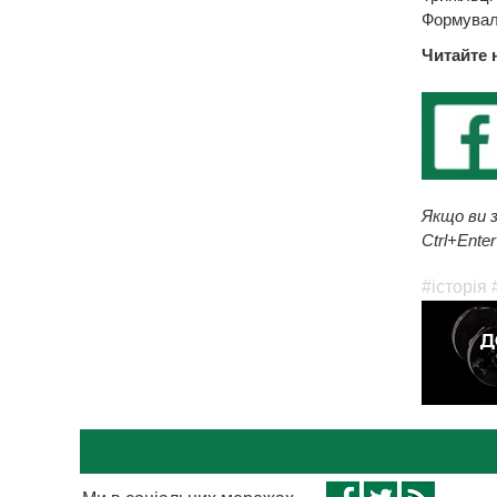
Формували
Читайте 
Якщо ви з
Ctrl+Enter
#історія