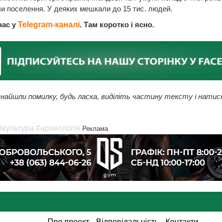
 поселення. У деяких мешкали до 15 тис. людей.
нас у
Telegram-каналі
. Там коротко і ясно.
найшли помилку, будь ласка, виділіть частину тексту і натис
#культура
#археологія
Реклама
Про проект
Відповідальність
Контакти