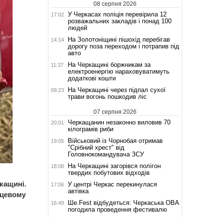
08 серпня 2026
У Черкасах поліція перевірила 12
17:02
розважальних закладів і понад 100
людей
На Золотоніщині пішохід перебігав
14:14
дорогу поза переходом і потрапив під
авто
На Черкащині боржникам за
11:37
електроенергію нараховуватимуть
додаткові кошти
На Черкащині через підпал сухої
09:23
трави вогонь пошкодив ліс
07 серпня 2026
Черкащанин незаконно виловив 70
20:01
кілограмів риби
Військовий із Чорнобая отримав
19:05
"Срібний хрест" від
Головнокомандувача ЗСУ
На Черкащині загорівся полігон
18:08
твердих побутових відходів
кащині.
У центрі Черкас перекинулася
17:06
автівка
сцевому
Ше.Fest відбудеться: Черкаська ОВА
16:49
погодила проведення фестивалю