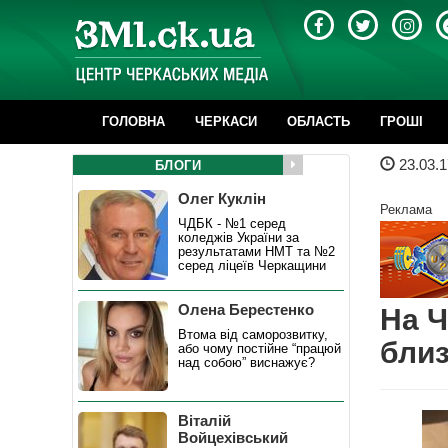
ГОЛОВНА
ЧЕРКАСИ
ОБЛАСТЬ
ГРОШІ
23.03.1
БЛОГИ
Олег Куклін
Реклама
ЧДБК - №1 серед
коледжів України за
результатами НМТ та №2
серед ліцеїв Черкащини
Олена Берестенко
На Ч
Втома від саморозвитку,
близ
або чому постійне “працюй
над собою” виснажує?
Віталій
Войцехівський