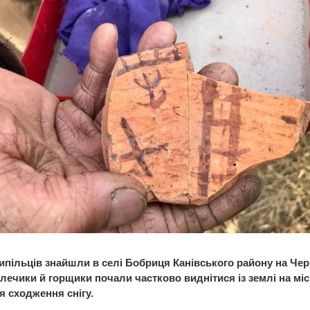
ипільців знайшли в селі Боб­риця Канівського району на Чер
глечики й горщики почали частково виднітися із землі на мі
я сходження снігу.