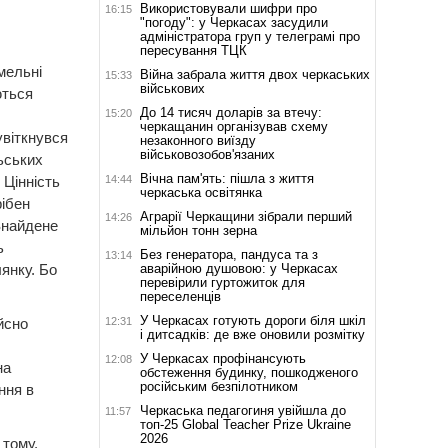
Використовували шифри про
16:15
"погоду": у Черкасах засудили
адміністратора груп у телеграмі про
пересування ТЦК
мельні
Війна забрала життя двох черкаських
15:33
військових
ються
До 14 тисяч доларів за втечу:
15:20
черкащанин організував схему
увіткнувся
незаконного виїзду
військовозобов'язаних
льських
Вічна пам'ять: пішла з життя
14:44
 Цінність
черкаська освітянка
рібен
Аграрії Черкащини зібрали перший
14:26
Знайдене
мільйон тонн зерна
ь
Без генератора, пандуса та з
13:14
аварійною душовою: у Черкасах
янку. Бо
перевірили гуртожиток для
переселенців
У Черкасах готують дороги біля шкіл
12:31
йсно
і дитсадків: де вже оновили розмітку
У Черкасах профінансують
12:08
на
обстеження будинку, пошкодженого
російським безпілотником
ння в
Черкаська педагогиня увійшла до
11:57
топ-25 Global Teacher Prize Ukraine
2026
 тому.