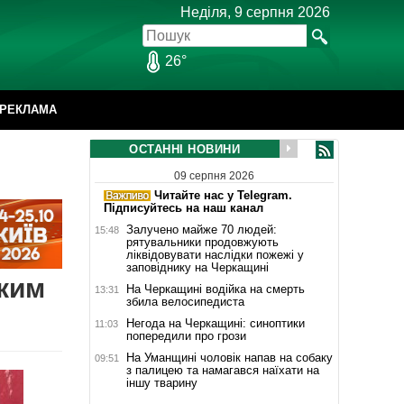
Неділя, 9 серпня 2026
26°
РЕКЛАМА
ОСТАННІ НОВИНИ
09 серпня 2026
Читайте нас у Telegram.
Підписуйтесь на наш канал
Залучено майже 70 людей:
15:48
рятувальники продовжують
ліквідовувати наслідки пожежі у
заповіднику на Черкащині
яким
На Черкащині водійка на смерть
13:31
збила велосипедиста
Негода на Черкащині: синоптики
11:03
попередили про грози
На Уманщині чоловік напав на собаку
09:51
з палицею та намагався наїхати на
іншу тварину