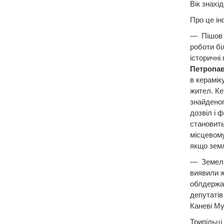
Вік знахід
Про це і
— Пішов н
роботи бі
історичні
Петропа
в керамік
жител. Ке
знайденог
дозвіл і 
становить
місцевому
якщо земл
— Земельн
виявили ж
облдержад
депутатів
Каневі Му
Трипільці