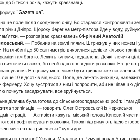
ок до 5 тисяч років, кажуть краєзнавці.
нформує
"Gazeta.ua"
.
а це поле після сходження снігу. Бо стараюся контролювати зе
ля річки Дніпро. Щороку берег на метр-півтора йде у воду, руйну
 пам'ятки, — розповідає краєзнавець
64-річний Анатолій
вловський
. — Побачив на землі плями. Штрикнув у них ножем і 
у. На глибині до 50 сантиметрів виявилися долівки кількох трипі
раміки там багато. Лежить купами, подавлена. Деякі глечики цілі.
о визначити важко, бо необхідно проводити розкопки. На це пот
фінансування. На цьому місці може бути трипільське поселення. 
 лише 10 відсотків від нього. Поле, де лежать знахідки, належит
 фермеру. Хочу зустрітися з ним і попросити, аби не чіпав цю діл
ю почнуть засаджувати, все зруйнується.
а ділянка була готова до сільськогосподарських робіт. І там ді
итла трипільців, — говорить Олег Островський із Черкаської
міністрації. — Активісти кажуть, міський голова Канева й части
 готові профінансувати розкопки. Також підтримують ідею створе
зею мистецтва трипільської культури.
 жили на території України, Молдови та Румунії понад 5 тис. років