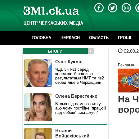
ГОЛОВНА
ЧЕРКАСИ
ОБЛАСТЬ
ГРОШІ
02.09.2
БЛОГИ
Олег Куклін
Реклама
ЧДБК - №1 серед
коледжів України за
результатами НМТ та №2
серед ліцеїв Черкащини
Олена Берестенко
На Ч
Втома від саморозвитку,
воро
або чому постійне “працюй
над собою” виснажує?
Віталій
Войцехівський