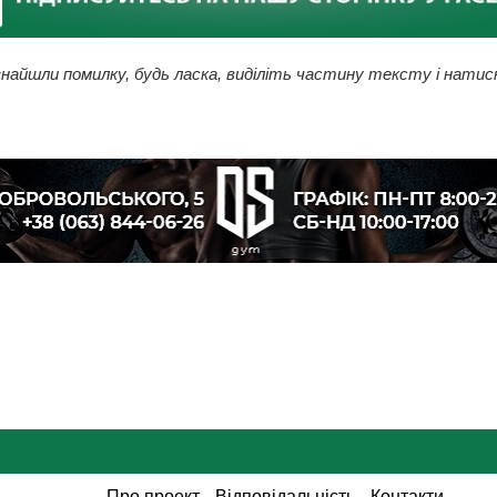
найшли помилку, будь ласка, виділіть частину тексту і натис
Про проект
Відповідальність
Контакти