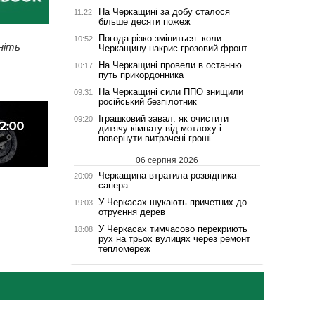
На Черкащині за добу сталося
11:22
більше десяти пожеж
Погода різко зміниться: коли
10:52
ніть
Черкащину накриє грозовий фронт
На Черкащині провели в останню
10:17
путь прикордонника
На Черкащині сили ППО знищили
09:31
російський безпілотник
Іграшковий завал: як очистити
09:20
дитячу кімнату від мотлоху і
повернути витрачені гроші
06 серпня 2026
Черкащина втратила розвідника-
20:09
сапера
У Черкасах шукають причетних до
19:03
отруєння дерев
У Черкасах тимчасово перекриють
18:08
рух на трьох вулицях через ремонт
тепломереж