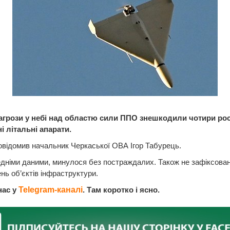
загрози у небі над областю сили ППО знешкодили чотири рос
і літальні апарати.
відомив начальник Черкаської ОВА Ігор Табурець.
дніми даними, минулося без постраждалих. Також не зафіксова
ь об’єктів інфраструктури.
нас у
Telegram-каналі
. Там коротко і ясно.