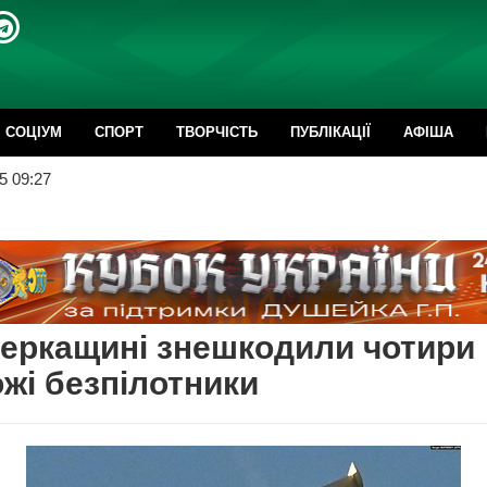
CОЦІУМ
СПОРТ
ТВОРЧІСТЬ
ПУБЛІКАЦІЇ
АФІША
5 09:27
еркащині знешкодили чотири
жі безпілотники