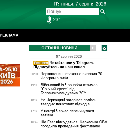
П'ятниця, 7 серпня 2026
23°
РЕКЛАМА
ОСТАННІ НОВИНИ
07 серпня 2026
Читайте нас у Telegram.
Підписуйтесь на наш канал
Черкащанин незаконно виловив 70
20:01
кілограмів риби
Військовий із Чорнобая отримав
19:05
"Срібний хрест" від
Головнокомандувача ЗСУ
На Черкащині загорівся полігон
18:08
твердих побутових відходів
У центрі Черкас перекинулася
17:06
автівка
Ше.Fest відбудеться: Черкаська ОВА
16:49
погодила проведення фестивалю