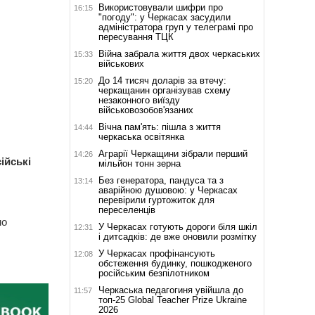
Використовували шифри про
16:15
"погоду": у Черкасах засудили
адміністратора груп у телеграмі про
пересування ТЦК
Війна забрала життя двох черкаських
15:33
військових
До 14 тисяч доларів за втечу:
15:20
черкащанин організував схему
незаконного виїзду
військовозобов'язаних
Вічна пам'ять: пішла з життя
14:44
черкаська освітянка
Аграрії Черкащини зібрали перший
14:26
ійські
мільйон тонн зерна
Без генератора, пандуса та з
13:14
аварійною душовою: у Черкасах
перевірили гуртожиток для
переселенців
но
У Черкасах готують дороги біля шкіл
12:31
і дитсадків: де вже оновили розмітку
У Черкасах профінансують
12:08
обстеження будинку, пошкодженого
російським безпілотником
Черкаська педагогиня увійшла до
11:57
топ-25 Global Teacher Prize Ukraine
2026