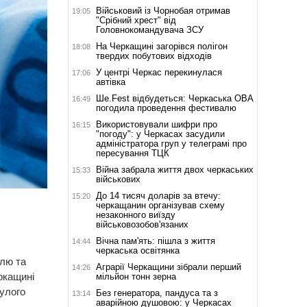
Військовий із Чорнобая отримав
19:05
"Срібний хрест" від
Головнокомандувача ЗСУ
На Черкащині загорівся полігон
18:08
твердих побутових відходів
У центрі Черкас перекинулася
17:06
автівка
Ше.Fest відбудеться: Черкаська ОВА
16:49
погодила проведення фестивалю
Використовували шифри про
16:15
"погоду": у Черкасах засудили
адміністратора груп у телеграмі про
пересування ТЦК
Війна забрала життя двох черкаських
15:33
військових
До 14 тисяч доларів за втечу:
15:20
черкащанин організував схему
незаконного виїзду
військовозобов'язаних
Вічна пам'ять: пішла з життя
14:44
черкаська освітянка
олю та
Аграрії Черкащини зібрали перший
14:26
ркащині
мільйон тонн зерна
нулого
Без генератора, пандуса та з
13:14
аварійною душовою: у Черкасах