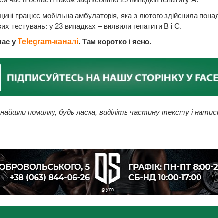
ині працює мобільна амбулаторія, яка з лютого здійснила пона
вих тестувань: у 23 випадках – виявили гепатити В і С.
нас у
Telegram-каналі
. Там коротко і ясно.
найшли помилку, будь ласка, виділіть частину тексту і натис