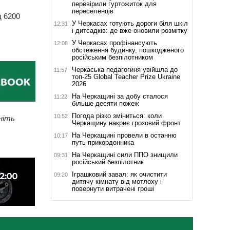
перевірили гуртожиток для
переселенців
д 6200
У Черкасах готують дороги біля шкіл
12:31
і дитсадків: де вже оновили розмітку
У Черкасах профінансують
12:08
обстеження будинку, пошкодженого
російським безпілотником
Черкаська педагогиня увійшла до
11:57
топ-25 Global Teacher Prize Ukraine
2026
На Черкащині за добу сталося
11:22
більше десяти пожеж
Погода різко зміниться: коли
10:52
ніть
Черкащину накриє грозовий фронт
На Черкащині провели в останню
10:17
путь прикордонника
На Черкащині сили ППО знищили
09:31
російський безпілотник
Іграшковий завал: як очистити
09:20
дитячу кімнату від мотлоху і
повернути витрачені гроші