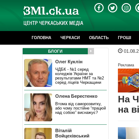
ГОЛОВНА
ЧЕРКАСИ
ОБЛАСТЬ
ГРОШІ
01.08.2
БЛОГИ
Олег Куклін
Реклама
ЧДБК - №1 серед
коледжів України за
результатами НМТ та №2
серед ліцеїв Черкащини
Олена Берестенко
На Ч
Втома від саморозвитку,
на в
або чому постійне “працюй
над собою” виснажує?
Віталій
Войцехівський