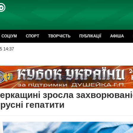
CОЦІУМ
СПОРТ
ТВОРЧІСТЬ
ПУБЛІКАЦІЇ
АФІША
5 14:37
еркащині зросла захворювані
ірусні гепатити