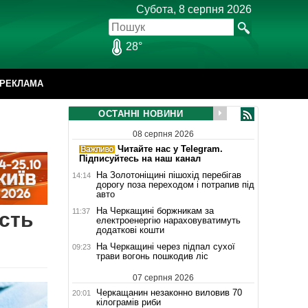
Субота, 8 серпня 2026
28°
РЕКЛАМА
ОСТАННІ НОВИНИ
08 серпня 2026
Читайте нас у Telegram.
Підписуйтесь на наш канал
На Золотоніщині пішохід перебігав
14:14
дорогу поза переходом і потрапив під
авто
На Черкащині боржникам за
11:37
сть
електроенергію нараховуватимуть
додаткові кошти
На Черкащині через підпал сухої
09:23
трави вогонь пошкодив ліс
07 серпня 2026
Черкащанин незаконно виловив 70
20:01
кілограмів риби