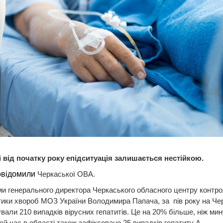
і від початку року епідситуація залишається нестійкою.
овідомили
Черкаської ОВА.
и генерального директора Черкаського обласного центру контр
ики хвороб МОЗ України Володимира Папача, за пів року на Че
вали 210 випадків вірусних гепатитів. Це на 20% більше, ніж ми
цей час в області також зафіксовано 25 випадків гепатиту А.