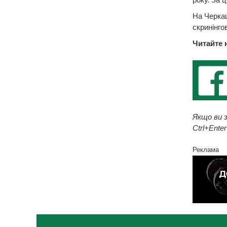
На Черкащ
скринінго
Читайте 
Якщо ви з
Ctrl+Enter
Реклама