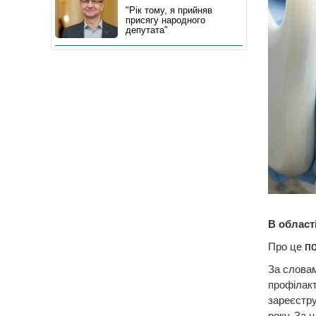
"Рік тому, я прийняв
присягу народного
депутата"
В област
Про це
п
За словам
профілакт
зареєстру
року. За 