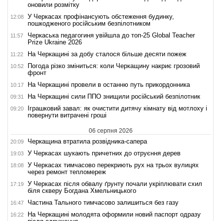
оновили розмітку
У Черкасах профінансують обстеження будинку,
12:08
пошкодженого російським безпілотником
Черкаська педагогиня увійшла до топ-25 Global Teacher
11:57
Prize Ukraine 2026
На Черкащині за добу сталося більше десяти пожеж
11:22
Погода різко зміниться: коли Черкащину накриє грозовий
10:52
фронт
На Черкащині провели в останню путь прикордонника
10:17
На Черкащині сили ППО знищили російський безпілотник
09:31
Іграшковий завал: як очистити дитячу кімнату від мотлоху і
09:20
повернути витрачені гроші
06 серпня 2026
Черкащина втратила розвідника-сапера
20:09
У Черкасах шукають причетних до отруєння дерев
19:03
У Черкасах тимчасово перекриють рух на трьох вулицях
18:08
через ремонт тепломереж
У Черкасах після обвалу ґрунту почали укріплювати схил
17:19
біля скверу Богдана Хмельницького
Частина Тального тимчасово залишиться без газу
16:47
На Черкащині молодята оформили новий паспорт одразу
16:22