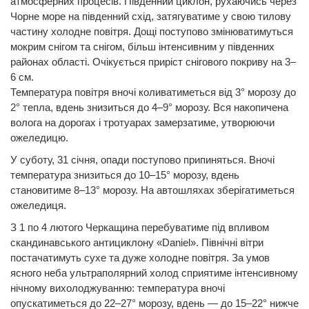
атмосферних процесів. Південний циклон, рухаючись через
Чорне море на південний схід, затягуватиме у свою тилову
частину холодне повітря. Дощі поступово змінюватимуться
мокрим снігом та снігом, більш інтенсивним у південних
районах області. Очікується приріст снігового покриву на 3–
6 см.
Температура повітря вночі коливатиметься від 3° морозу до
2° тепла, вдень знизиться до 4–9° морозу. Вся накопичена
волога на дорогах і тротуарах замерзатиме, утворюючи
ожеледицю.
У суботу, 31 січня, опади поступово припиняться. Вночі
температура знизиться до 10–15° морозу, вдень
становитиме 8–13° морозу. На автошляхах зберігатиметься
ожеледиця.
З 1 по 4 лютого Черкащина перебуватиме під впливом
скандинавського антициклону «Daniel». Північні вітри
постачатимуть сухе та дуже холодне повітря. За умов
ясного неба ультраполярний холод сприятиме інтенсивному
нічному вихолоджуванню: температура вночі
опускатиметься до 22–27° морозу, вдень — до 15–22° нижче