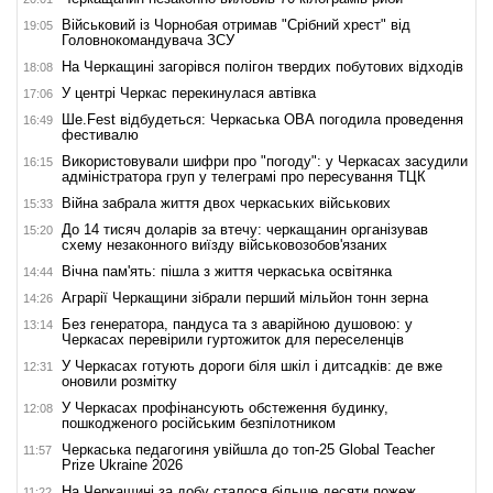
Військовий із Чорнобая отримав "Срібний хрест" від
19:05
Головнокомандувача ЗСУ
На Черкащині загорівся полігон твердих побутових відходів
18:08
У центрі Черкас перекинулася автівка
17:06
Ше.Fest відбудеться: Черкаська ОВА погодила проведення
16:49
фестивалю
Використовували шифри про "погоду": у Черкасах засудили
16:15
адміністратора груп у телеграмі про пересування ТЦК
Війна забрала життя двох черкаських військових
15:33
До 14 тисяч доларів за втечу: черкащанин організував
15:20
схему незаконного виїзду військовозобов'язаних
Вічна пам'ять: пішла з життя черкаська освітянка
14:44
Аграрії Черкащини зібрали перший мільйон тонн зерна
14:26
Без генератора, пандуса та з аварійною душовою: у
13:14
Черкасах перевірили гуртожиток для переселенців
У Черкасах готують дороги біля шкіл і дитсадків: де вже
12:31
оновили розмітку
У Черкасах профінансують обстеження будинку,
12:08
пошкодженого російським безпілотником
Черкаська педагогиня увійшла до топ-25 Global Teacher
11:57
Prize Ukraine 2026
На Черкащині за добу сталося більше десяти пожеж
11:22