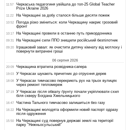
Черкаська педагогиня увійшла до топ-25 Global Teacher
11:57
Prize Ukraine 2026
На Черкащині за добу сталося більше десяти пожеж
11:22
Погода різко зміниться: коли Черкащину накриє грозовий
10:52
фронт
На Черкащині провели в останню путь прикордонника
10:17
На Черкащині сили ППО знищили російський безпілотник
09:31
Іграшковий завал: як очистити дитячу кімнату від мотлоху і
09:20
повернути витрачені гроші
06 серпня 2026
Черкащина втратила розвідника-сапера
20:09
У Черкасах шукають причетних до отруєння дерев
19:03
У Черкасах тимчасово перекриють рух на трьох вулицях
18:08
через ремонт тепломереж
У Черкасах після обвалу ґрунту почали укріплювати схил
17:19
біля скверу Богдана Хмельницького
Частина Тального тимчасово залишиться без газу
16:47
На Черкащині молодята оформили новий паспорт одразу
16:22
після одруження
На Черкащині суд повернув державі землі на території
15:50
парку "Нижньосульський"