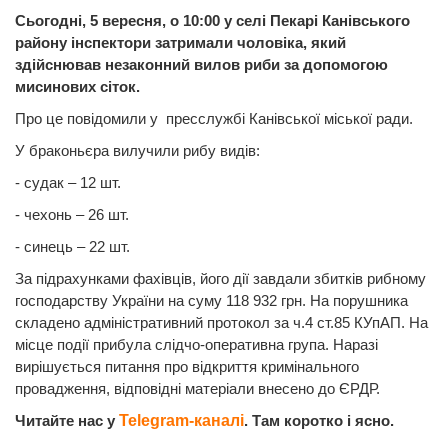
Сьогодні, 5 вересня, о 10:00 у селі Пекарі Канівського
району інспектори затримали чоловіка, який
здійснював незаконний вилов риби за допомогою
мисинових сіток.
Про це повідомили у пресслужбі Канівської міської ради.
У браконьєра вилучили рибу видів:
- судак – 12 шт.
- чехонь – 26 шт.
- синець – 22 шт.
За підрахунками фахівців, його дії завдали збитків рибному
господарству України на суму 118 932 грн. На порушника
складено адміністративний протокол за ч.4 ст.85 КУпАП. На
місце події прибула слідчо-оперативна група. Наразі
вирішується питання про відкриття кримінального
провадження, відповідні матеріали внесено до ЄРДР.
Читайте нас у
Telegram-каналі
. Там коротко і ясно.