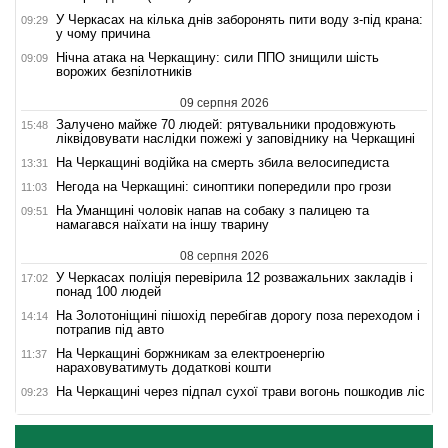
У Черкасах на кілька днів заборонять пити воду з-під крана:
09:29
у чому причина
Нічна атака на Черкащину: сили ППО знищили шість
09:09
ворожих безпілотників
09 серпня 2026
Залучено майже 70 людей: рятувальники продовжують
15:48
ліквідовувати наслідки пожежі у заповіднику на Черкащині
На Черкащині водійка на смерть збила велосипедиста
13:31
Негода на Черкащині: синоптики попередили про грози
11:03
На Уманщині чоловік напав на собаку з палицею та
09:51
намагався наїхати на іншу тварину
08 серпня 2026
У Черкасах поліція перевірила 12 розважальних закладів і
17:02
понад 100 людей
На Золотоніщині пішохід перебігав дорогу поза переходом і
14:14
потрапив під авто
На Черкащині боржникам за електроенергію
11:37
нараховуватимуть додаткові кошти
На Черкащині через підпал сухої трави вогонь пошкодив ліс
09:23