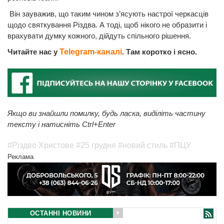
Він зауважив, що таким чином з’ясують настрої черкасців
щодо святкування Різдва. А тоді, щоб нікого не образити і
врахувати думку кожного, дійдуть спільного рішення.
Читайте нас у
Telegram-каналі
. Там коротко і ясно.
Якщо ви знайшли помилку, будь ласка, виділіть частину
тексту і натисніть Ctrl+Enter
#Різдво Христове
#25 грудня
#новий стиль
#ПЦУ
Реклама
ОСТАННІ НОВИНИ