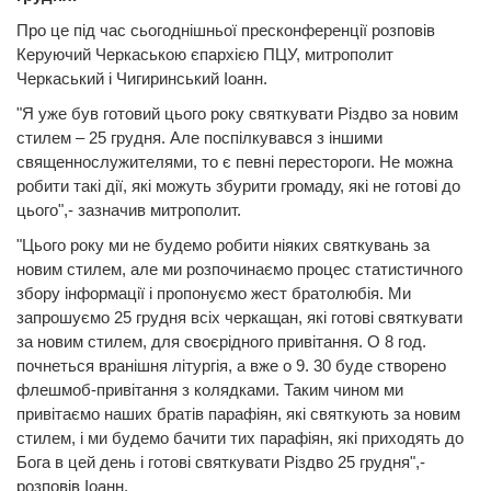
Про це під час сьогоднішньої пресконференції розповів
Керуючий Черкаською єпархією ПЦУ, митрополит
Черкаський і Чигиринський Іоанн.
"Я уже був готовий цього року святкувати Різдво за новим
стилем – 25 грудня. Але поспілкувався з іншими
священнослужителями, то є певні перестороги. Не можна
робити такі дії, які можуть збурити громаду, які не готові до
цього",- зазначив митрополит.
"Цього року ми не будемо робити ніяких святкувань за
новим стилем, але ми розпочинаємо процес статистичного
збору інформації і пропонуємо жест братолюбія. Ми
запрошуємо 25 грудня всіх черкащан, які готові святкувати
за новим стилем, для своєрідного привітання. О 8 год.
почнеться вранішня літургія, а вже о 9. 30 буде створено
флешмоб-привітання з колядками. Таким чином ми
привітаємо наших братів парафіян, які святкують за новим
стилем, і ми будемо бачити тих парафіян, які приходять до
Бога в цей день і готові святкувати Різдво 25 грудня",-
розповів Іоанн.