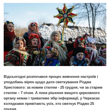
Відсьогодні розпочався процес вивчення настроїв і
уподобань вірян щодо дати святкування Різдва
Христового: за новим стилем - 25 грудня, чи за старим
стилем – 7 січня. А поки рішення вищого церковного
органу немає і триватиме збір інформації, у Черкасах
колядками привітають усіх, хто святкує Різдво 25
грудня.