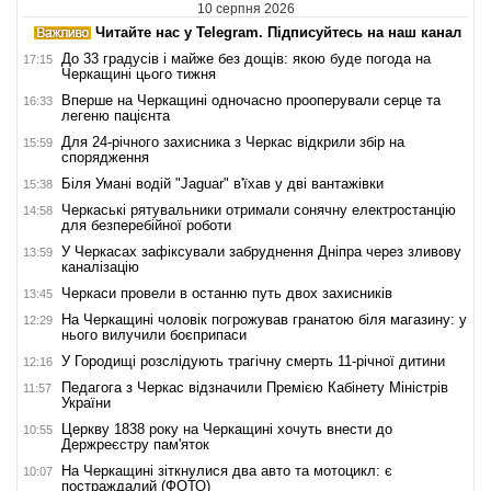
10 серпня 2026
Читайте нас у Telegram. Підписуйтесь на наш канал
До 33 градусів і майже без дощів: якою буде погода на
17:15
Черкащині цього тижня
Вперше на Черкащині одночасно прооперували серце та
16:33
легеню пацієнта
Для 24-річного захисника з Черкас відкрили збір на
15:59
спорядження
Біля Умані водій "Jaguar" в'їхав у дві вантажівки
15:38
Черкаські рятувальники отримали сонячну електростанцію
14:58
для безперебійної роботи
У Черкасах зафіксували забруднення Дніпра через зливову
13:59
каналізацію
Черкаси провели в останню путь двох захисників
13:45
На Черкащині чоловік погрожував гранатою біля магазину: у
12:29
нього вилучили боєприпаси
У Городищі розслідують трагічну смерть 11-річної дитини
12:16
Педагога з Черкас відзначили Премією Кабінету Міністрів
11:57
України
Церкву 1838 року на Черкащині хочуть внести до
10:55
Держреєстру пам'яток
На Черкащині зіткнулися два авто та мотоцикл: є
10:07
постраждалий (ФОТО)