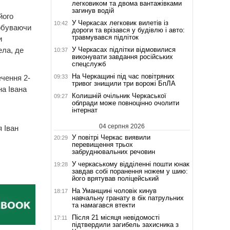
легковиком та двома вантажівками
загинув водій
його
У Черкасах легковик вилетів із
10:42
добуваючи
дороги та врізався у будівлю і авто:
травмувався підліток
и
У Черкасах підлітки відмовилися
ела, де
10:37
виконувати завдання російських
спецслужб
На Черкащині під час повітряних
09:33
ечення 2-
тривог знищили три ворожі БпЛА
на Івана
Колишній очільник Черкаської
09:27
облради може повноцінно очолити
інтернат
04 серпня 2026
 Іван
У повітрі Черкас виявили
20:29
перевищення трьох
забруднювальних речовин
У черкаському відділенні пошти юнак
19:28
завдав собі поранення ножем у шию:
його врятував поліцейський
На Уманщині чоловік кинув
18:17
навчальну гранату в бік патрульних
та намагався втекти
Після 21 місяця невідомості
17:11
підтвердили загибель захисника з