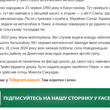
нко народився 23 червня 1993 року в Капустиному. Тут пройшло 
, тут він навчався у місцевій школі, а згодом — у місті Сміла, з
механізатора. Після строкової служби в Збройних Силах Україн
водієм на металобазі в Умані, а пізніше повернувся до рідного с
в сільському господарстві.
 2022 року Івана мобілізували. Він служив водієм взводу забезп
цького батальйону 58-ї окремої мотопіхотної бригади імені гетьма
го. 31 січня 2024 року воїн загинув поблизу села Новодонецьке
кого району на Донеччині внаслідок ворожого артобстрілу.
на дошка встановлена на фасаді школи, де свого часу навчався
Право відкрити дошку було надано родині загиблого Героя, а чин
 здійснив отець Микола Сакундяк.
нас у
Telegram-каналі
. Там коротко і ясно.