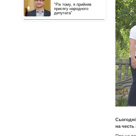
"Рік тому, я прийняв
присягу народного
депутата"
Сьогодні
на честь
Про це по