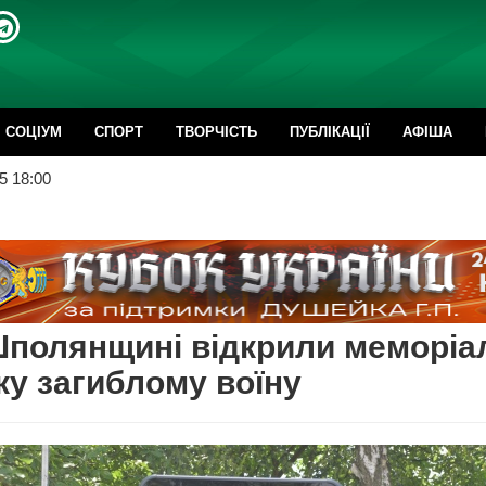
CОЦІУМ
СПОРТ
ТВОРЧІСТЬ
ПУБЛІКАЦІЇ
АФІША
5 18:00
полянщині відкрили меморіа
у загиблому воїну