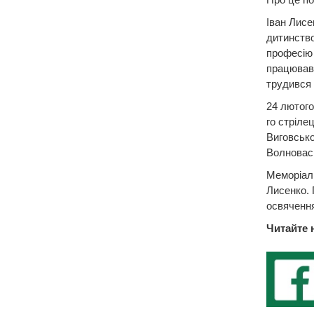
Іван Лисе
дитинство
професію 
працював 
трудився 
24 лютого
го стріле
Виговсько
Волновась
Меморіаль
Лисенко. 
освячення
Читайте 