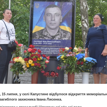
, 15 липня, у селі Капустине відбулося відкриття меморіаль
 загиблого захисника Івана Лисенка.
відомили у пресслужбі Шполянської міської ради.