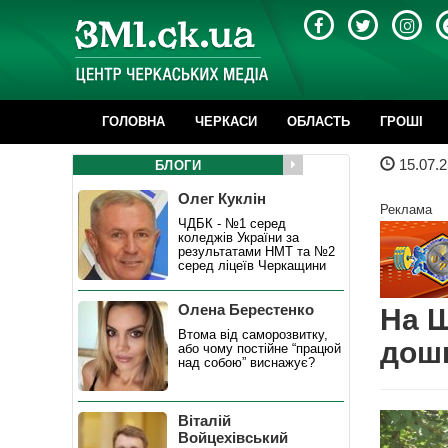
ГОЛОВНА
ЧЕРКАСИ
ОБЛАСТЬ
ГРОШІ
15.07.2
БЛОГИ
Олег Куклін
Реклама
ЧДБК - №1 серед
коледжів України за
результатами НМТ та №2
серед ліцеїв Черкащини
Олена Берестенко
На Ш
Втома від саморозвитку,
дошк
або чому постійне “працюй
над собою” виснажує?
Віталій
Войцехівський