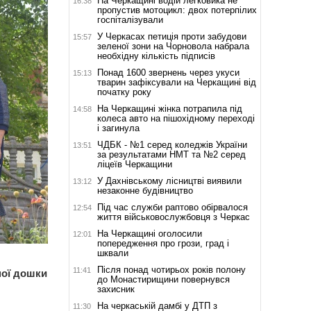
На Черкащині водій легковика не
16:38
пропустив мотоцикл: двох потерпілих
госпіталізували
У Черкасах петиція проти забудови
15:57
зеленої зони на Чорновола набрала
необхідну кількість підписів
Понад 1600 звернень через укуси
15:13
тварин зафіксували на Черкащині від
початку року
На Черкащині жінка потрапила під
14:58
колеса авто на пішохідному переході
і загинула
ЧДБК - №1 серед коледжів України
13:51
за результатами НМТ та №2 серед
ліцеїв Черкащини
У Дахнівському лісництві виявили
13:12
незаконне будівництво
Під час служби раптово обірвалося
12:54
життя військовослужбовця з Черкас
На Черкащині оголосили
12:01
попередження про грози, град і
шквали
Після понад чотирьох років полону
11:41
ної дошки
до Монастирищини повернувся
захисник
На черкаській дамбі у ДТП з
11:30