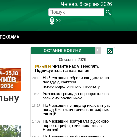
Четвер, 6 серпня 2026
23°
РЕКЛАМА
ОСТАННІ НОВИНИ
05 серпня 2026
Читайте нас у Telegram.
Підписуйтесь на наш канал
На Черкащині обрали кандидата на
20:15
посаду директора
психоневрологічного інтернату
Уманська громада попрощається із
19:22
льну
загиблим захисником
На Черкащині з підрядника стягнуть
18:17
понад 670 тисяч гривень штрафних
санкцій
На Черкащині врятували рідкісного
17:09
чорного грифа, який прилетів із
Болгарії