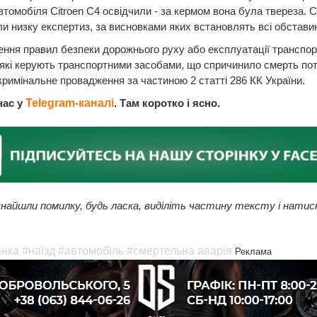
втомобіля Citroen C4 освідчили - за кермом вона була твереза. С
и низку експертиз, за висновками яких встановлять всі обстави
ння правил безпеки дорожнього руху або експлуатації транспор
які керують транспортними засобами, що спричинило смерть пот
кримінальне провадження за частиною 2 статті 286 КК України.
нас у
Telegram-каналі
. Там коротко і ясно.
найшли помилку, будь ласка, виділіть частину тексту і натис
інка
#наїзд
#автомобіль
#смертельна аварія
Реклама