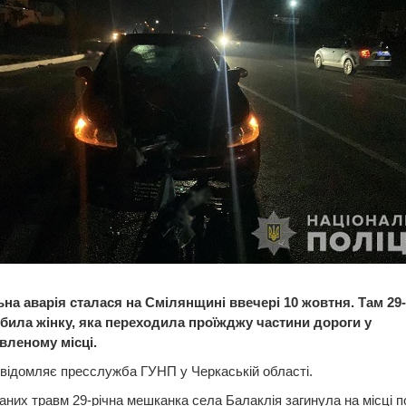
на аварія сталася на Смілянщині ввечері 10 жовтня. Там 29-
збила жінку, яка переходила проїжджу частини дороги у
вленому місці.
відомляє пресслужба ГУНП у Черкаській області.
аних травм 29-річна мешканка села Балаклія загинула на місці по