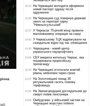
залишиться без газу
На Черкащині молодята оформили
16:22
новий паспорт одразу після
одруження
На Черкащині суд повернув державі
15:50
землі на території парку
"Нижньосульський"
У Черкасах 75-річній жінці провели
15:37
малоінвазивну операцію на серці
У Черкаському ТЦК відреагували на
14:42
скандальне відео під час оповіщення
Черкащина - новий центр
14:30
українського пауерліфтингу
СБУ викрила жительку Черкас, яка
13:06
поширювала проросійську
пропаганду
На Черкащині оголосили жовтий
12:43
рівень небезпеки через грози
На Золотоніщині понад 30
річна
12:07
рятувальників гасять пожежу
торфовища
На Звенигородщині доглядальник до
11:59
смерті побив пенсіонера
Омбудсман: у військовій частині на
10:58
Черкащині жорстоко побили
дії.