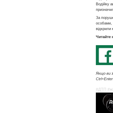
Водійку а
призначил
За поруше
особами, 
відкрили 
Читайте 
Якщо ви з
Ctrl+Enter
#ДТП
#ж