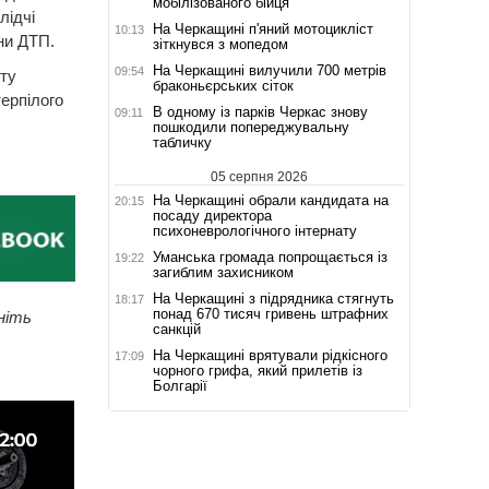
мобілізованого бійця
лідчі
На Черкащині п'яний мотоцикліст
10:13
ни ДТП.
зіткнувся з мопедом
На Черкащині вилучили 700 метрів
09:54
ту
браконьєрських сіток
ерпілого
В одному із парків Черкас знову
09:11
пошкодили попереджувальну
табличку
05 серпня 2026
На Черкащині обрали кандидата на
20:15
посаду директора
психоневрологічного інтернату
Уманська громада попрощається із
19:22
загиблим захисником
На Черкащині з підрядника стягнуть
18:17
понад 670 тисяч гривень штрафних
ніть
санкцій
На Черкащині врятували рідкісного
17:09
чорного грифа, який прилетів із
Болгарії