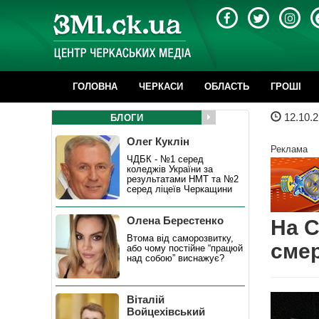
ГОЛОВНА
ЧЕРКАСИ
ОБЛАСТЬ
ГРОШІ
12.10.2
БЛОГИ
Олег Куклін
Реклама
ЧДБК - №1 серед
коледжів України за
результатами НМТ та №2
серед ліцеїв Черкащини
Олена Берестенко
На С
Втома від саморозвитку,
смер
або чому постійне “працюй
над собою” виснажує?
Віталій
Войцехівський