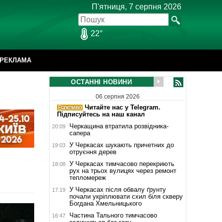
П'ятниця, 7 серпня 2026
22°
РЕКЛАМА
ОСТАННІ НОВИНИ
06 серпня 2026
Читайте нас у Telegram.
Підписуйтесь на наш канал
Черкащина втратила розвідника-
20:09
сапера
У Черкасах шукають причетних до
19:03
отруєння дерев
У Черкасах тимчасово перекриють
18:08
рух на трьох вулицях через ремонт
тепломереж
У Черкасах після обвалу ґрунту
17:19
почали укріплювати схил біля скверу
Богдана Хмельницького
Частина Тального тимчасово
16:47