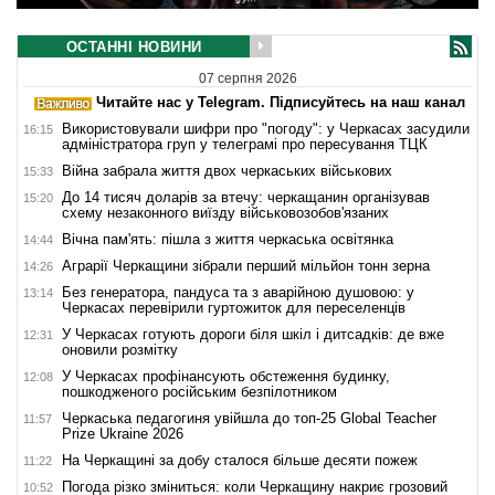
ОСТАННІ НОВИНИ
07 серпня 2026
Читайте нас у Telegram. Підписуйтесь на наш канал
Використовували шифри про "погоду": у Черкасах засудили
16:15
адміністратора груп у телеграмі про пересування ТЦК
Війна забрала життя двох черкаських військових
15:33
До 14 тисяч доларів за втечу: черкащанин організував
15:20
схему незаконного виїзду військовозобов'язаних
Вічна пам'ять: пішла з життя черкаська освітянка
14:44
Аграрії Черкащини зібрали перший мільйон тонн зерна
14:26
Без генератора, пандуса та з аварійною душовою: у
13:14
Черкасах перевірили гуртожиток для переселенців
У Черкасах готують дороги біля шкіл і дитсадків: де вже
12:31
оновили розмітку
У Черкасах профінансують обстеження будинку,
12:08
пошкодженого російським безпілотником
Черкаська педагогиня увійшла до топ-25 Global Teacher
11:57
Prize Ukraine 2026
На Черкащині за добу сталося більше десяти пожеж
11:22
Погода різко зміниться: коли Черкащину накриє грозовий
10:52