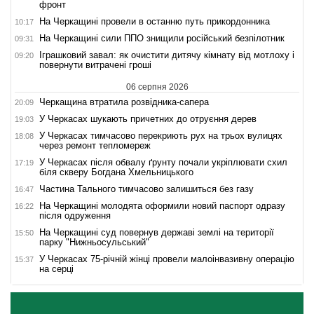
фронт
На Черкащині провели в останню путь прикордонника
10:17
На Черкащині сили ППО знищили російський безпілотник
09:31
Іграшковий завал: як очистити дитячу кімнату від мотлоху і
09:20
повернути витрачені гроші
06 серпня 2026
Черкащина втратила розвідника-сапера
20:09
У Черкасах шукають причетних до отруєння дерев
19:03
У Черкасах тимчасово перекриють рух на трьох вулицях
18:08
через ремонт тепломереж
У Черкасах після обвалу ґрунту почали укріплювати схил
17:19
біля скверу Богдана Хмельницького
Частина Тального тимчасово залишиться без газу
16:47
На Черкащині молодята оформили новий паспорт одразу
16:22
після одруження
На Черкащині суд повернув державі землі на території
15:50
парку "Нижньосульський"
У Черкасах 75-річній жінці провели малоінвазивну операцію
15:37
на серці