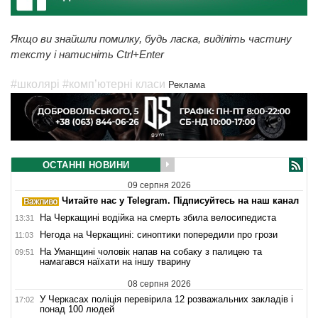
Якщо ви знайшли помилку, будь ласка, виділіть частину
тексту і натисніть Ctrl+Enter
#школярі
#комп’ютерні класи
Реклама
ОСТАННІ НОВИНИ
09 серпня 2026
Читайте нас у Telegram. Підписуйтесь на наш канал
На Черкащині водійка на смерть збила велосипедиста
13:31
Негода на Черкащині: синоптики попередили про грози
11:03
На Уманщині чоловік напав на собаку з палицею та
09:51
намагався наїхати на іншу тварину
08 серпня 2026
У Черкасах поліція перевірила 12 розважальних закладів і
17:02
понад 100 людей