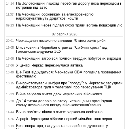
На Золотоніщині пішохід перебігав дорогу поза переходом і
14:14
потрапив під авто
На Черкащині боржникам за електроенергію
11:37
нараховуватимуть додаткові кошти
На Черкащині через підпал сухої трави вогонь пошкодив ліс
09:23
07 серпня 2026
Черкащанин незаконно виловив 70 кілограмів риби
20:01
Військовий із Чорнобая отримав "Срібний хрест" від
19:05
Головнокомандувача ЗСУ
На Черкащині загорівся полігон твердих побутових відходів
18:08
У центрі Черкас перекинулася автівка
17:06
Ше.Fest відбудеться: Черкаська ОВА погодила проведення
16:49
фестивалю
Використовували шифри про "погоду": у Черкасах засудили
16:15
адміністратора груп у телеграмі про пересування ТЦК
Війна забрала життя двох черкаських військових
15:33
До 14 тисяч доларів за втечу: черкащанин організував
15:20
схему незаконного виїзду військовозобов'язаних
Вічна пам'ять: пішла з життя черкаська освітянка
14:44
Аграрії Черкащини зібрали перший мільйон тонн зерна
14:26
Без генератора, пандуса та з аварійною душовою: у
13:14