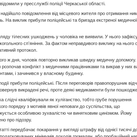
відомили у пресслужбі поліції Черкаської області.
ї надійшло повідомлення від місцевого жителя про отримання ним
. На виклик прибули поліцейські та бригада екстреної медичної
.
гляду тілесних ушкоджень у чоловіка не виявили. У нього зафікс
когольного сп'яніння. За фактом неправдивого виклику на нього 
ативний протокол.
того ж дня, чоловік повторно викликав швидку медичну допомогу.
н розпочав конфлікт з медичними працівниками та викрав у них ва
тами, і зачинився у власному будинку.
події прибули поліцейські. Після переговорів правопорушник від
повернув викрадені речі, проте деякі медикаменти були пошкодже
іка слідчі кваліфікували як хуліганство, тобто грубе порушення
ого порядку з мотивів явної неповаги до суспільства, що
жується особливою зухвалістю чи винятковим цинізмом. Йому
но про підозру.
татті передбачає покарання у вигляді штрафу від однієї тисячі д
податковуваних мінімумів доходів громадян, або пробаційний на