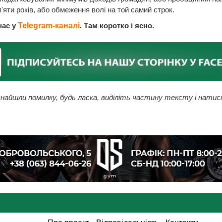
п'яти років, або обмеження волі на той самий строк.
нас у
Telegram-каналі
. Там коротко і ясно.
найшли помилку, будь ласка, виділіть частину тексту і натис