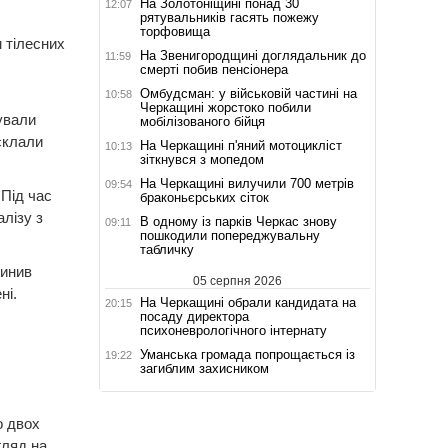
На Золотоніщині понад 30
12:07
рятувальників гасять пожежу
торфовища
 тілесних
На Звенигородщині доглядальник до
11:59
смерті побив пенсіонера
Омбудсман: у військовій частині на
10:58
Черкащині жорстоко побили
ували
мобілізованого бійця
склали
На Черкащині п'яний мотоцикліст
10:13
зіткнувся з мопедом
На Черкащині вилучили 700 метрів
09:54
 Під час
браконьєрських сіток
лізу з
В одному із парків Черкас знову
09:11
пошкодили попереджувальну
табличку
чинив
05 серпня 2026
ні.
На Черкащині обрали кандидата на
20:15
посаду директора
психоневрологічного інтернату
Уманська громада попрощається із
19:22
загиблим захисником
о двох
гляд на