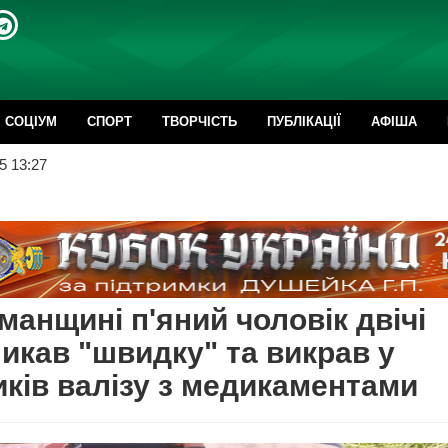
CОЦІУМ
СПОРТ
ТВОРЧІСТЬ
ПУБЛІКАЦІЇ
АФІША
5 13:27
манщині п'яний чоловік двічі
икав "швидку" та викрав у
ків валізу з медикаментами