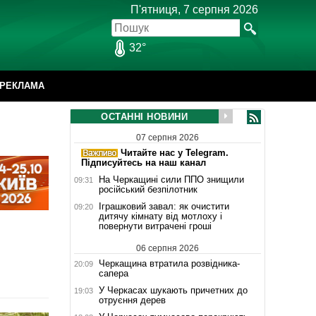
П'ятниця, 7 серпня 2026
32°
РЕКЛАМА
ОСТАННІ НОВИНИ
07 серпня 2026
Читайте нас у Telegram.
Підписуйтесь на наш канал
На Черкащині сили ППО знищили
09:31
російський безпілотник
Іграшковий завал: як очистити
09:20
дитячу кімнату від мотлоху і
повернути витрачені гроші
06 серпня 2026
Черкащина втратила розвідника-
20:09
сапера
У Черкасах шукають причетних до
19:03
отруєння дерев