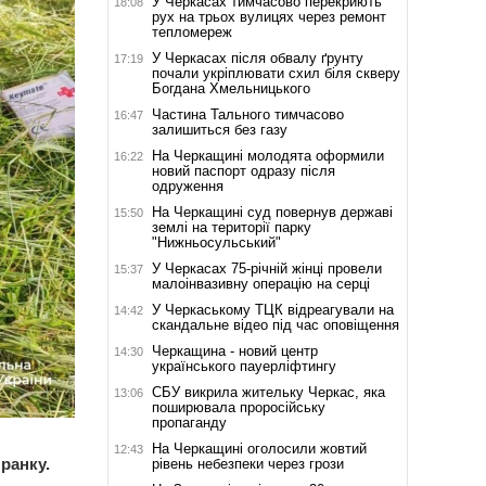
У Черкасах тимчасово перекриють
18:08
рух на трьох вулицях через ремонт
тепломереж
У Черкасах після обвалу ґрунту
17:19
почали укріплювати схил біля скверу
Богдана Хмельницького
Частина Тального тимчасово
16:47
залишиться без газу
На Черкащині молодята оформили
16:22
новий паспорт одразу після
одруження
На Черкащині суд повернув державі
15:50
землі на території парку
"Нижньосульський"
У Черкасах 75-річній жінці провели
15:37
малоінвазивну операцію на серці
У Черкаському ТЦК відреагували на
14:42
скандальне відео під час оповіщення
Черкащина - новий центр
14:30
українського пауерліфтингу
СБУ викрила жительку Черкас, яка
13:06
поширювала проросійську
пропаганду
На Черкащині оголосили жовтий
12:43
ранку.
рівень небезпеки через грози