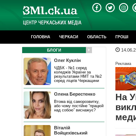
ГОЛОВНА
ЧЕРКАСИ
ОБЛАСТЬ
ГРОШІ
14.06.2
БЛОГИ
Олег Куклін
Реклама
ЧДБК - №1 серед
коледжів України за
результатами НМТ та №2
серед ліцеїв Черкащини
Олена Берестенко
На У
Втома від саморозвитку,
викл
або чому постійне “працюй
над собою” виснажує?
меди
Віталій
Войцехівський