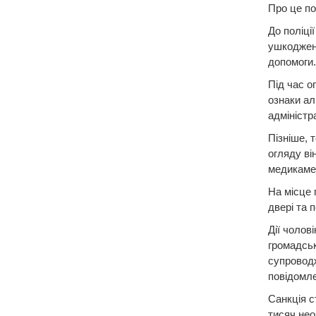
Про це по
До поліці
ушкоджень
допомоги
Під час о
ознаки ал
адміністр
Пізніше, 
огляду ві
медикамен
На місце 
двері та 
Дії чолов
громадськ
супровод
повідомле
Санкція с
тисяч нео