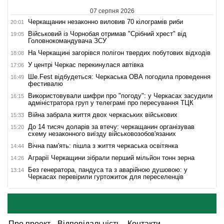
07 серпня 2026
Черкащанин незаконно виловив 70 кілограмів риби
20:01
Військовий із Чорнобая отримав "Срібний хрест" від
19:05
Головнокомандувача ЗСУ
На Черкащині загорівся полігон твердих побутових відходів
18:08
У центрі Черкас перекинулася автівка
17:06
Ше.Fest відбудеться: Черкаська ОВА погодила проведення
16:49
фестивалю
Використовували шифри про "погоду": у Черкасах засудили
16:15
адміністратора груп у телеграмі про пересування ТЦК
Війна забрала життя двох черкаських військових
15:33
До 14 тисяч доларів за втечу: черкащанин організував
15:20
схему незаконного виїзду військовозобов'язаних
Вічна пам'ять: пішла з життя черкаська освітянка
14:44
Аграрії Черкащини зібрали перший мільйон тонн зерна
14:26
Без генератора, пандуса та з аварійною душовою: у
13:14
Черкасах перевірили гуртожиток для переселенців
Про проект
Відповідальність
Контакти