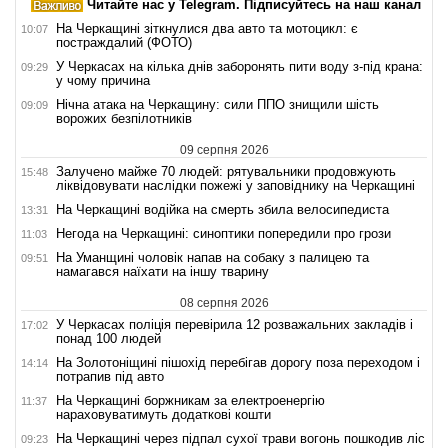
Читайте нас у Telegram. Підписуйтесь на наш канал
На Черкащині зіткнулися два авто та мотоцикл: є
10:07
постраждалий (ФОТО)
У Черкасах на кілька днів заборонять пити воду з-під крана:
09:29
у чому причина
Нічна атака на Черкащину: сили ППО знищили шість
09:09
ворожих безпілотників
09 серпня 2026
Залучено майже 70 людей: рятувальники продовжують
15:48
ліквідовувати наслідки пожежі у заповіднику на Черкащині
На Черкащині водійка на смерть збила велосипедиста
13:31
Негода на Черкащині: синоптики попередили про грози
11:03
На Уманщині чоловік напав на собаку з палицею та
09:51
намагався наїхати на іншу тварину
08 серпня 2026
У Черкасах поліція перевірила 12 розважальних закладів і
17:02
понад 100 людей
На Золотоніщині пішохід перебігав дорогу поза переходом і
14:14
потрапив під авто
На Черкащині боржникам за електроенергію
11:37
нараховуватимуть додаткові кошти
На Черкащині через підпал сухої трави вогонь пошкодив ліс
09:23