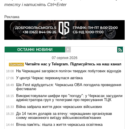
тексту і натисніть Ctrl+Enter
Реклама
ОСТАННІ НОВИНИ
07 серпня 2026
Читайте нас у Telegram. Підписуйтесь на наш канал
На Черкащині загорівся полігон твердих побутових відходів
18:08
У центрі Черкас перекинулася автівка
17:06
Ше.Fest відбудеться: Черкаська ОВА погодила проведення
16:49
фестивалю
Використовували шифри про "погоду": у Черкасах засудили
16:15
адміністратора груп у телеграмі про пересування ТЦК
Війна забрала життя двох черкаських військових
15:33
До 14 тисяч доларів за втечу: черкащанин організував
15:20
схему незаконного виїзду військовозобов'язаних
Вічна пам'ять: пішла з життя черкаська освітянка
14:44