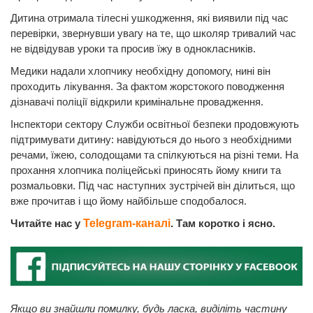
Дитина отримала тілесні ушкодження, які виявили під час
перевірки, звернувши увагу на те, що школяр тривалий час
не відвідував уроки та просив їжу в однокласників.
Медики надали хлопчику необхідну допомогу, нині він
проходить лікування. За фактом жорстокого поводження
дізнавачі поліції відкрили кримінальне провадження.
Інспектори сектору Служби освітньої безпеки продовжують
підтримувати дитину: навідуються до нього з необхідними
речами, їжею, солодощами та спілкуються на різні теми. На
прохання хлопчика поліцейські приносять йому книги та
розмальовки. Під час наступних зустрічей він ділиться, що
вже прочитав і що йому найбільше сподобалося.
Читайте нас у
Telegram-каналі
. Там коротко і ясно.
Якщо ви знайшли помилку, будь ласка, виділіть частину