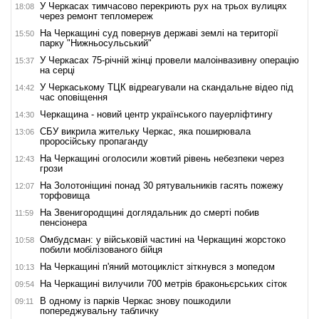
У Черкасах тимчасово перекриють рух на трьох вулицях
18:08
через ремонт тепломереж
На Черкащині суд повернув державі землі на території
15:50
парку "Нижньосульський"
У Черкасах 75-річній жінці провели малоінвазивну операцію
15:37
на серці
У Черкаському ТЦК відреагували на скандальне відео під
14:42
час оповіщення
Черкащина - новий центр українського пауерліфтингу
14:30
СБУ викрила жительку Черкас, яка поширювала
13:06
проросійську пропаганду
На Черкащині оголосили жовтий рівень небезпеки через
12:43
грози
На Золотоніщині понад 30 рятувальників гасять пожежу
12:07
торфовища
На Звенигородщині доглядальник до смерті побив
11:59
пенсіонера
Омбудсман: у військовій частині на Черкащині жорстоко
10:58
побили мобілізованого бійця
На Черкащині п'яний мотоцикліст зіткнувся з мопедом
10:13
На Черкащині вилучили 700 метрів браконьєрських сіток
09:54
В одному із парків Черкас знову пошкодили
09:11
попереджувальну табличку