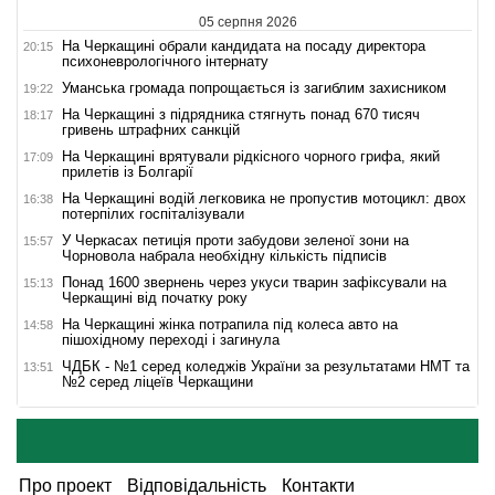
05 серпня 2026
На Черкащині обрали кандидата на посаду директора
20:15
психоневрологічного інтернату
Уманська громада попрощається із загиблим захисником
19:22
На Черкащині з підрядника стягнуть понад 670 тисяч
18:17
гривень штрафних санкцій
На Черкащині врятували рідкісного чорного грифа, який
17:09
прилетів із Болгарії
На Черкащині водій легковика не пропустив мотоцикл: двох
16:38
потерпілих госпіталізували
У Черкасах петиція проти забудови зеленої зони на
15:57
Чорновола набрала необхідну кількість підписів
Понад 1600 звернень через укуси тварин зафіксували на
15:13
Черкащині від початку року
На Черкащині жінка потрапила під колеса авто на
14:58
пішохідному переході і загинула
ЧДБК - №1 серед коледжів України за результатами НМТ та
13:51
№2 серед ліцеїв Черкащини
Про проект
Відповідальність
Контакти