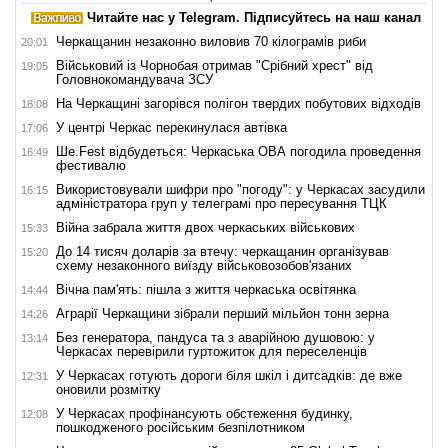
Читайте нас у Telegram. Підписуйтесь на наш канал
Черкащанин незаконно виловив 70 кілограмів риби
20:01
Військовий із Чорнобая отримав "Срібний хрест" від
19:05
Головнокомандувача ЗСУ
На Черкащині загорівся полігон твердих побутових відходів
18:08
У центрі Черкас перекинулася автівка
17:06
Ше.Fest відбудеться: Черкаська ОВА погодила проведення
16:49
фестивалю
Використовували шифри про "погоду": у Черкасах засудили
16:15
адміністратора груп у телеграмі про пересування ТЦК
Війна забрала життя двох черкаських військових
15:33
До 14 тисяч доларів за втечу: черкащанин організував
15:20
схему незаконного виїзду військовозобов'язаних
Вічна пам'ять: пішла з життя черкаська освітянка
14:44
Аграрії Черкащини зібрали перший мільйон тонн зерна
14:26
Без генератора, пандуса та з аварійною душовою: у
13:14
Черкасах перевірили гуртожиток для переселенців
У Черкасах готують дороги біля шкіл і дитсадків: де вже
12:31
оновили розмітку
У Черкасах профінансують обстеження будинку,
12:08
пошкодженого російським безпілотником