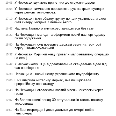
У Черкасах шукають причетних до отруєння дерев
19:03
У Черкасах тимчасово перекриють рух на трьох вулицях
18:08
через ремонт тепломереж
У Черкасах після обвалу ґрунту почали укріплювати схил
17:19
біля скверу Богдана Хмельницького
Частина Тального тимчасово залишиться без газу
16:47
На Черкащині молодята оформили новий паспорт одразу
16:22
після одруження
На Черкащині суд повернув державі землі на території
15:50
парку "Нижньосульський"
У Черкасах 75-річній жінці провели малоінвазивну операцію
15:37
на серці
У Черкаському ТЦК відреагували на скандальне відео під
14:42
час оповіщення
Черкащина - новий центр українського пауерліфтингу
14:30
СБУ викрила жительку Черкас, яка поширювала
13:06
проросійську пропаганду
На Черкащині оголосили жовтий рівень небезпеки через
12:43
грози
На Золотоніщині понад 30 рятувальників гасять пожежу
12:07
торфовища
На Звенигородщині доглядальник до смерті побив
11:59
пенсіонера