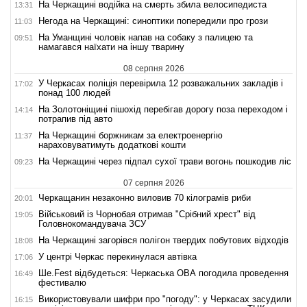
На Черкащині водійка на смерть збила велосипедиста
13:31
Негода на Черкащині: синоптики попередили про грози
11:03
На Уманщині чоловік напав на собаку з палицею та
09:51
намагався наїхати на іншу тварину
08 серпня 2026
У Черкасах поліція перевірила 12 розважальних закладів і
17:02
понад 100 людей
На Золотоніщині пішохід перебігав дорогу поза переходом і
14:14
потрапив під авто
На Черкащині боржникам за електроенергію
11:37
нараховуватимуть додаткові кошти
На Черкащині через підпал сухої трави вогонь пошкодив ліс
09:23
07 серпня 2026
Черкащанин незаконно виловив 70 кілограмів риби
20:01
Військовий із Чорнобая отримав "Срібний хрест" від
19:05
Головнокомандувача ЗСУ
На Черкащині загорівся полігон твердих побутових відходів
18:08
У центрі Черкас перекинулася автівка
17:06
Ше.Fest відбудеться: Черкаська ОВА погодила проведення
16:49
фестивалю
Використовували шифри про "погоду": у Черкасах засудили
16:15