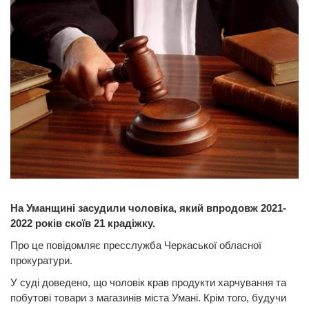
На Уманщині засудили чоловіка, який впродовж 2021-
2022 років скоїв 21 крадіжку.
Про це повідомляє пресслужба Черкаської обласної
прокуратури.
У суді доведено, що чоловік крав продукти харчування та
побутові товари з магазинів міста Умані. Крім того, будучи