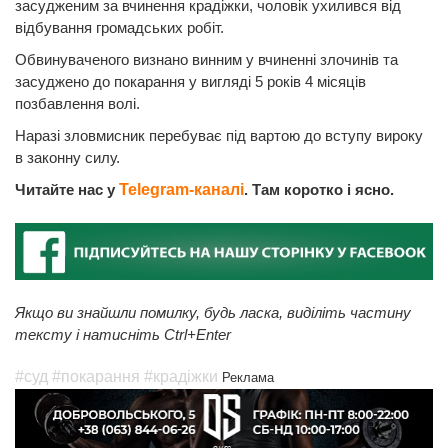
засудженим за вчинення крадіжки, чоловік ухилився від
відбування громадських робіт.
Обвинуваченого визнано винним у вчиненні злочинів та
засуджено до покарання у вигляді 5 років 4 місяців
позбавлення волі.
Наразі зловмисник перебуває під вартою до вступу вироку
в законну силу.
Читайте нас у
Telegram-каналі
. Там коротко і ясно.
Якщо ви знайшли помилку, будь ласка, виділіть частину
тексту і натисніть Ctrl+Enter
#суд
#покарання
#крадіжки
Реклама