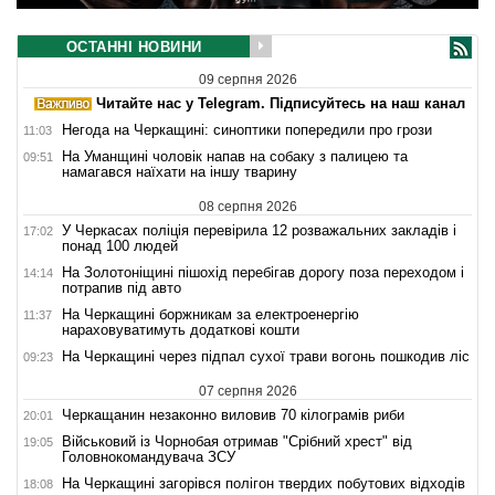
ОСТАННІ НОВИНИ
09 серпня 2026
Читайте нас у Telegram. Підписуйтесь на наш канал
Негода на Черкащині: синоптики попередили про грози
11:03
На Уманщині чоловік напав на собаку з палицею та
09:51
намагався наїхати на іншу тварину
08 серпня 2026
У Черкасах поліція перевірила 12 розважальних закладів і
17:02
понад 100 людей
На Золотоніщині пішохід перебігав дорогу поза переходом і
14:14
потрапив під авто
На Черкащині боржникам за електроенергію
11:37
нараховуватимуть додаткові кошти
На Черкащині через підпал сухої трави вогонь пошкодив ліс
09:23
07 серпня 2026
Черкащанин незаконно виловив 70 кілограмів риби
20:01
Військовий із Чорнобая отримав "Срібний хрест" від
19:05
Головнокомандувача ЗСУ
На Черкащині загорівся полігон твердих побутових відходів
18:08