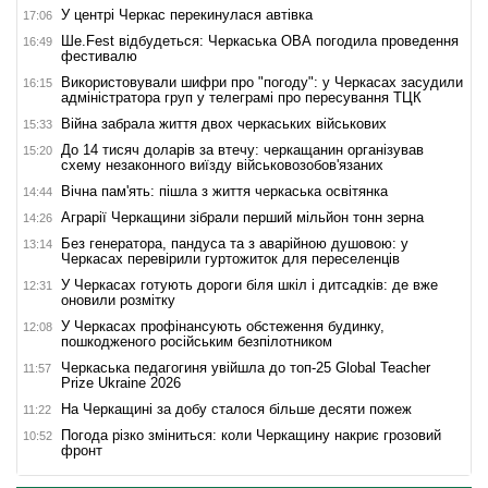
У центрі Черкас перекинулася автівка
17:06
Ше.Fest відбудеться: Черкаська ОВА погодила проведення
16:49
фестивалю
Використовували шифри про "погоду": у Черкасах засудили
16:15
адміністратора груп у телеграмі про пересування ТЦК
Війна забрала життя двох черкаських військових
15:33
До 14 тисяч доларів за втечу: черкащанин організував
15:20
схему незаконного виїзду військовозобов'язаних
Вічна пам'ять: пішла з життя черкаська освітянка
14:44
Аграрії Черкащини зібрали перший мільйон тонн зерна
14:26
Без генератора, пандуса та з аварійною душовою: у
13:14
Черкасах перевірили гуртожиток для переселенців
У Черкасах готують дороги біля шкіл і дитсадків: де вже
12:31
оновили розмітку
У Черкасах профінансують обстеження будинку,
12:08
пошкодженого російським безпілотником
Черкаська педагогиня увійшла до топ-25 Global Teacher
11:57
Prize Ukraine 2026
На Черкащині за добу сталося більше десяти пожеж
11:22
Погода різко зміниться: коли Черкащину накриє грозовий
10:52
фронт