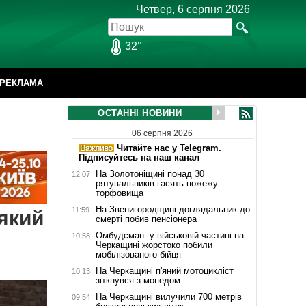
Четвер, 6 серпня 2026
32°
РЕКЛАМА
ОСТАННІ НОВИНИ
06 серпня 2026
Читайте нас у Telegram.
Підписуйтесь на наш канал
На Золотоніщині понад 30
12:07
рятувальників гасять пожежу
торфовища
На Звенигородщині доглядальник до
11:59
який
смерті побив пенсіонера
Омбудсман: у військовій частині на
10:58
Черкащині жорстоко побили
мобілізованого бійця
На Черкащині п'яний мотоцикліст
10:13
зіткнувся з мопедом
На Черкащині вилучили 700 метрів
09:54