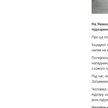
На Уманщ
підозрюю
Про це по
Інцидент 
напав на 
Потерпіла
нападника
схожого з
Під час п
Затримани
Чоловіка 
підозру з
розслідув
Читайте 