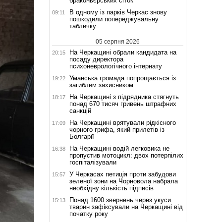
браконьєрських сіток
В одному із парків Черкас знову
09:11
пошкодили попереджувальну
табличку
05 серпня 2026
На Черкащині обрали кандидата на
20:15
посаду директора
психоневрологічного інтернату
Уманська громада попрощається із
19:22
загиблим захисником
На Черкащині з підрядника стягнуть
18:17
понад 670 тисяч гривень штрафних
санкцій
На Черкащині врятували рідкісного
17:09
чорного грифа, який прилетів із
Болгарії
На Черкащині водій легковика не
16:38
пропустив мотоцикл: двох потерпілих
госпіталізували
У Черкасах петиція проти забудови
15:57
зеленої зони на Чорновола набрала
необхідну кількість підписів
Понад 1600 звернень через укуси
15:13
тварин зафіксували на Черкащині від
початку року