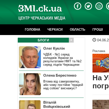
ГОЛОВНА
ЧЕРКАСИ
ОБЛАСТЬ
ГРОШІ
04.06.2
БЛОГИ
Олег Куклін
Реклама
ЧДБК - №1 серед
коледжів України за
результатами НМТ та №2
серед ліцеїв Черкащини
Олена Берестенко
На У
Втома від саморозвитку,
погр
або чому постійне “працюй
над собою” виснажує?
Віталій
Войцехівський