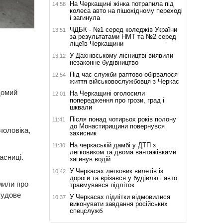
На Черкащині жінка потрапила під
14:58
колеса авто на пішохідному переході
і загинула
ЧДБК - №1 серед коледжів України
13:51
за результатами НМТ та №2 серед
ліцеїв Черкащини
У Дахнівському лісництві виявили
13:12
незаконне будівництво
Під час служби раптово обірвалося
12:54
життя військовослужбовця з Черкас
домий
На Черкащині оголосили
12:01
попередження про грози, град і
шквали
Після понад чотирьох років полону
11:41
до Монастирищини повернувся
чоловіка,
захисник
На черкаській дамбі у ДТП з
11:30
легковиком та двома вантажівками
асниці.
загинув водій
У Черкасах легковик вилетів із
10:42
дороги та врізався у будівлю і авто:
мили про
травмувався підліток
судове
У Черкасах підлітки відмовилися
10:37
виконувати завдання російських
спецслужб