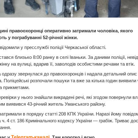
ині правоохоронці оперативно затримали чоловіка, якого
ть у пограбуванні 52-річної жінки.
відомили у пресслужбі поліції Черкаської області.
стався близько 8:00 ранку в селі Іваньки. За даними поліції, неві
жінку на вулиці, вдарив її, заволодів особистими речами та втік.
 одразу звернулася до правоохоронців і надала детальний опис
. Поліцейські розпочали пошуки та вже за кілька годин виявили 
а прикметами.
еревірки у нього знайшли викрадені речі, які згодом повернули вл
м виявився 43-річний житель Уманського району.
затримали в порядку статті 208 КПК України. Наразі йому повідо
а ч. 4 ст. 186 Кримінального кодексу України — грабіж. Триває до
ання.
нас у
Telegram-каналі
. Там коротко і ясно.