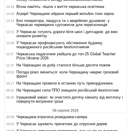
Вічна пам'ять: пішла з життя черкаська освітянка
14:44
Аграрії Черкащини зібрали перший мільйон тонн зерна
14:26
Без генератора, пандуса та з аварійною душовою: у
13:14
Черкасах перевірили гуртожиток для переселенців
У Черкасах готують дороги біля шкіл і дитсадків: де вже
12:31
оновили розмітку
У Черкасах профінансують обстеження будинку,
12:08
пошкодженого російським безпілотником
Черкаська педагогиня увійшла до топ-25 Global Teacher
11:57
Prize Ukraine 2026
На Черкащині за добу сталося більше десяти пожеж
11:22
Погода різко зміниться: коли Черкащину накриє грозовий
10:52
фронт
На Черкащині провели в останню путь прикордонника
10:17
На Черкащині сили ППО знищили російський безпілотник
09:31
Іграшковий завал: як очистити дитячу кімнату від мотлоху і
09:20
повернути витрачені гроші
06 серпня 2026
Черкащина втратила розвідника-сапера
20:09
У Черкасах шукають причетних до отруєння дерев
19:03
У Черкасах тимчасово перекриють рух на трьох вулицях