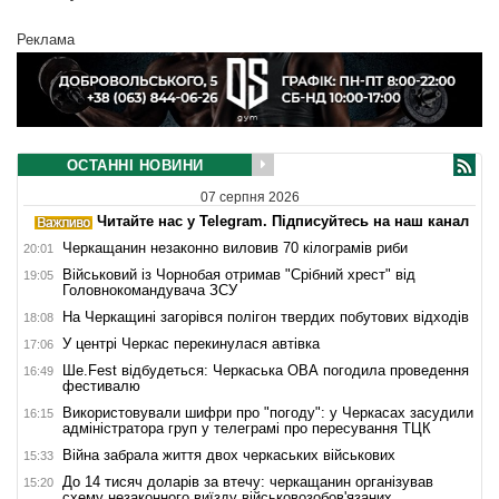
Реклама
ОСТАННІ НОВИНИ
07 серпня 2026
Читайте нас у Telegram. Підписуйтесь на наш канал
Черкащанин незаконно виловив 70 кілограмів риби
20:01
Військовий із Чорнобая отримав "Срібний хрест" від
19:05
Головнокомандувача ЗСУ
На Черкащині загорівся полігон твердих побутових відходів
18:08
У центрі Черкас перекинулася автівка
17:06
Ше.Fest відбудеться: Черкаська ОВА погодила проведення
16:49
фестивалю
Використовували шифри про "погоду": у Черкасах засудили
16:15
адміністратора груп у телеграмі про пересування ТЦК
Війна забрала життя двох черкаських військових
15:33
До 14 тисяч доларів за втечу: черкащанин організував
15:20
схему незаконного виїзду військовозобов'язаних