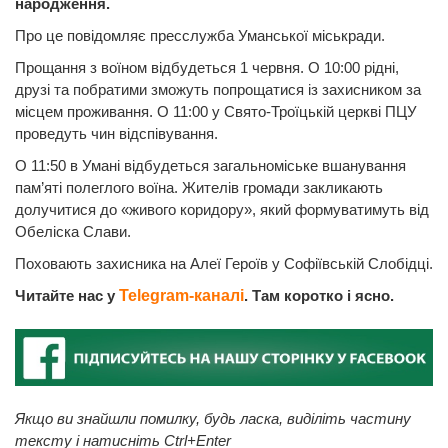
народження.
Про це повідомляє пресслужба Уманської міськради.
Прощання з воїном відбудеться 1 червня. О 10:00 рідні,
друзі та побратими зможуть попрощатися із захисником за
місцем проживання. О 11:00 у Свято-Троїцькій церкві ПЦУ
проведуть чин відспівування.
О 11:50 в Умані відбудеться загальноміське вшанування
пам’яті полеглого воїна. Жителів громади закликають
долучитися до «живого коридору», який формуватимуть від
Обеліска Слави.
Поховають захисника на Алеї Героїв у Софіївській Слобідці.
Читайте нас у
Telegram-каналі
. Там коротко і ясно.
Якщо ви знайшли помилку, будь ласка, виділіть частину
тексту і натисніть Ctrl+Enter