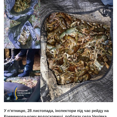
У пʼятницю, 28 листопада, інспектори під час рейду на
Кременчуцькому водосховищі, поблизу села Чехівка