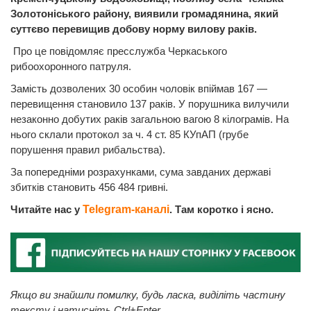
Золотоніського району, виявили громадянина, який
суттєво перевищив добову норму вилову раків.
Про це повідомляє пресслужба Черкаського
рибоохоронного патруля.
Замість дозволених 30 особин чоловік впіймав 167 —
перевищення становило 137 раків. У порушника вилучили
незаконно добутих раків загальною вагою 8 кілограмів. На
нього склали протокол за ч. 4 ст. 85 КУпАП (грубе
порушення правил рибальства).
За попередніми розрахунками, сума завданих державі
збитків становить 456 484 гривні.
Читайте нас у
Telegram-каналі
. Там коротко і ясно.
Якщо ви знайшли помилку, будь ласка, виділіть частину
тексту і натисніть Ctrl+Enter