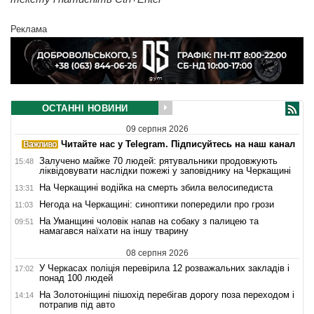
Реклама
ОСТАННІ НОВИНИ
09 серпня 2026
Читайте нас у Telegram. Підписуйтесь на наш канал
Залучено майже 70 людей: рятувальники продовжують
15:48
ліквідовувати наслідки пожежі у заповіднику на Черкащині
На Черкащині водійка на смерть збила велосипедиста
13:31
Негода на Черкащині: синоптики попередили про грози
11:03
На Уманщині чоловік напав на собаку з палицею та
09:51
намагався наїхати на іншу тварину
08 серпня 2026
У Черкасах поліція перевірила 12 розважальних закладів і
17:02
понад 100 людей
На Золотоніщині пішохід перебігав дорогу поза переходом і
14:14
потрапив під авто