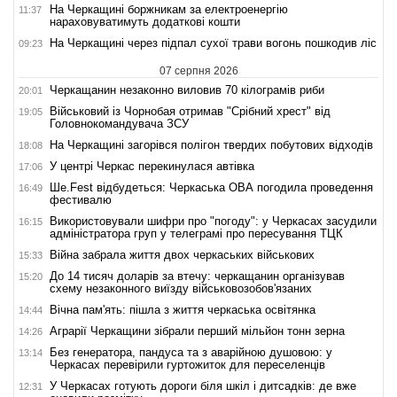
На Черкащині боржникам за електроенергію
11:37
нараховуватимуть додаткові кошти
На Черкащині через підпал сухої трави вогонь пошкодив ліс
09:23
07 серпня 2026
Черкащанин незаконно виловив 70 кілограмів риби
20:01
Військовий із Чорнобая отримав "Срібний хрест" від
19:05
Головнокомандувача ЗСУ
На Черкащині загорівся полігон твердих побутових відходів
18:08
У центрі Черкас перекинулася автівка
17:06
Ше.Fest відбудеться: Черкаська ОВА погодила проведення
16:49
фестивалю
Використовували шифри про "погоду": у Черкасах засудили
16:15
адміністратора груп у телеграмі про пересування ТЦК
Війна забрала життя двох черкаських військових
15:33
До 14 тисяч доларів за втечу: черкащанин організував
15:20
схему незаконного виїзду військовозобов'язаних
Вічна пам'ять: пішла з життя черкаська освітянка
14:44
Аграрії Черкащини зібрали перший мільйон тонн зерна
14:26
Без генератора, пандуса та з аварійною душовою: у
13:14
Черкасах перевірили гуртожиток для переселенців
У Черкасах готують дороги біля шкіл і дитсадків: де вже
12:31