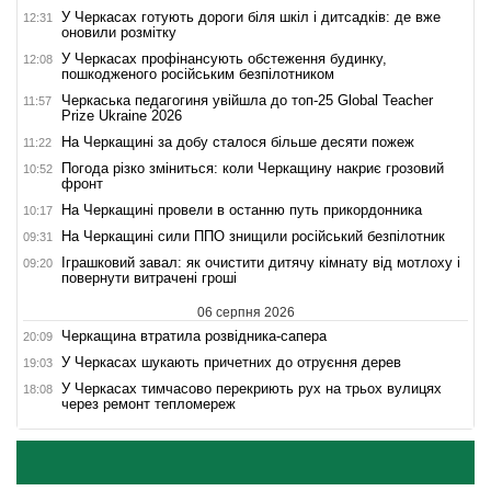
У Черкасах готують дороги біля шкіл і дитсадків: де вже
12:31
оновили розмітку
У Черкасах профінансують обстеження будинку,
12:08
пошкодженого російським безпілотником
Черкаська педагогиня увійшла до топ-25 Global Teacher
11:57
Prize Ukraine 2026
На Черкащині за добу сталося більше десяти пожеж
11:22
Погода різко зміниться: коли Черкащину накриє грозовий
10:52
фронт
На Черкащині провели в останню путь прикордонника
10:17
На Черкащині сили ППО знищили російський безпілотник
09:31
Іграшковий завал: як очистити дитячу кімнату від мотлоху і
09:20
повернути витрачені гроші
06 серпня 2026
Черкащина втратила розвідника-сапера
20:09
У Черкасах шукають причетних до отруєння дерев
19:03
У Черкасах тимчасово перекриють рух на трьох вулицях
18:08
через ремонт тепломереж