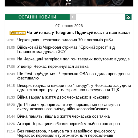
ОСТАННІ НОВИНИ
07 серпня 2026
Читайте нас у Telegram. Підписуйтесь на наш канал
Черкащанин незаконно виловив 70 кілограмів риби
20:01
Військовий із Чорнобая отримав "Срібний хрест" від
19:05
Головнокомандувача ЗСУ
На Черкащині загорівся полігон твердих побутових відходів
18:08
У центрі Черкас перекинулася автівка
17:06
Ше.Fest відбудеться: Черкаська ОВА погодила проведення
16:49
фестивалю
Використовували шифри про "погоду": у Черкасах засудили
16:15
адміністратора груп у телеграмі про пересування ТЦК
Війна забрала життя двох черкаських військових
15:33
До 14 тисяч доларів за втечу: черкащанин організував
15:20
схему незаконного виїзду військовозобов'язаних
Вічна пам'ять: пішла з життя черкаська освітянка
14:44
Аграрії Черкащини зібрали перший мільйон тонн зерна
14:26
Без генератора, пандуса та з аварійною душовою: у
13:14
Черкасах перевірили гуртожиток для переселенців