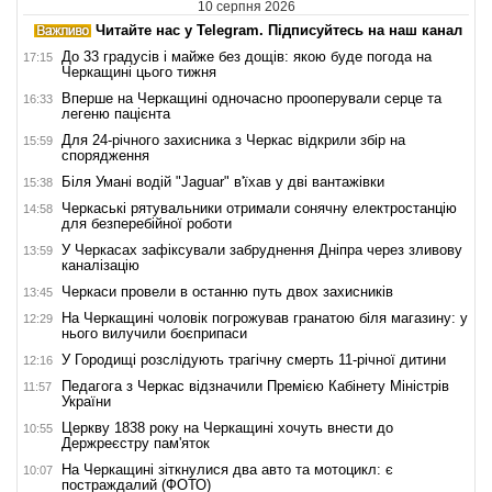
10 серпня 2026
Читайте нас у Telegram. Підписуйтесь на наш канал
До 33 градусів і майже без дощів: якою буде погода на
17:15
Черкащині цього тижня
Вперше на Черкащині одночасно прооперували серце та
16:33
легеню пацієнта
Для 24-річного захисника з Черкас відкрили збір на
15:59
спорядження
Біля Умані водій "Jaguar" в'їхав у дві вантажівки
15:38
Черкаські рятувальники отримали сонячну електростанцію
14:58
для безперебійної роботи
У Черкасах зафіксували забруднення Дніпра через зливову
13:59
каналізацію
Черкаси провели в останню путь двох захисників
13:45
На Черкащині чоловік погрожував гранатою біля магазину: у
12:29
нього вилучили боєприпаси
У Городищі розслідують трагічну смерть 11-річної дитини
12:16
Педагога з Черкас відзначили Премією Кабінету Міністрів
11:57
України
Церкву 1838 року на Черкащині хочуть внести до
10:55
Держреєстру пам'яток
На Черкащині зіткнулися два авто та мотоцикл: є
10:07
постраждалий (ФОТО)