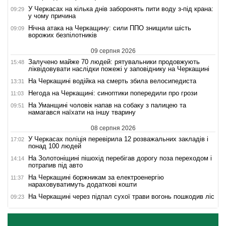
У Черкасах на кілька днів заборонять пити воду з-під крана:
09:29
у чому причина
Нічна атака на Черкащину: сили ППО знищили шість
09:09
ворожих безпілотників
09 серпня 2026
Залучено майже 70 людей: рятувальники продовжують
15:48
ліквідовувати наслідки пожежі у заповіднику на Черкащині
На Черкащині водійка на смерть збила велосипедиста
13:31
Негода на Черкащині: синоптики попередили про грози
11:03
На Уманщині чоловік напав на собаку з палицею та
09:51
намагався наїхати на іншу тварину
08 серпня 2026
У Черкасах поліція перевірила 12 розважальних закладів і
17:02
понад 100 людей
На Золотоніщині пішохід перебігав дорогу поза переходом і
14:14
потрапив під авто
На Черкащині боржникам за електроенергію
11:37
нараховуватимуть додаткові кошти
На Черкащині через підпал сухої трави вогонь пошкодив ліс
09:23