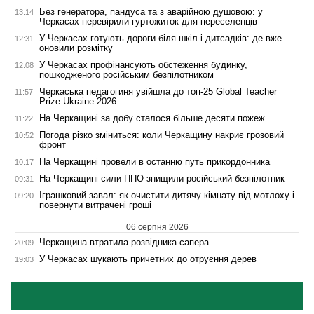
Без генератора, пандуса та з аварійною душовою: у
13:14
Черкасах перевірили гуртожиток для переселенців
У Черкасах готують дороги біля шкіл і дитсадків: де вже
12:31
оновили розмітку
У Черкасах профінансують обстеження будинку,
12:08
пошкодженого російським безпілотником
Черкаська педагогиня увійшла до топ-25 Global Teacher
11:57
Prize Ukraine 2026
На Черкащині за добу сталося більше десяти пожеж
11:22
Погода різко зміниться: коли Черкащину накриє грозовий
10:52
фронт
На Черкащині провели в останню путь прикордонника
10:17
На Черкащині сили ППО знищили російський безпілотник
09:31
Іграшковий завал: як очистити дитячу кімнату від мотлоху і
09:20
повернути витрачені гроші
06 серпня 2026
Черкащина втратила розвідника-сапера
20:09
У Черкасах шукають причетних до отруєння дерев
19:03