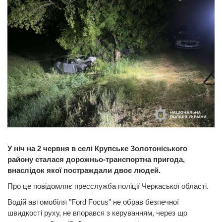
У ніч на 2 червня в селі Крупське Золотоніського
району сталася дорожньо-транспортна пригода,
внаслідок якої постраждали двоє людей.
Про це повідомляє пресслужба поліції Черкаської області.
Водій автомобіля "Ford Focus" не обрав безпечної
швидкості руху, не впорався з керуванням, через що