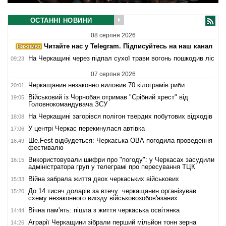
ОСТАННІ НОВИНИ
08 серпня 2026
Читайте нас у Telegram. Підписуйтесь на наш канал
На Черкащині через підпал сухої трави вогонь пошкодив ліс
09:23
07 серпня 2026
Черкащанин незаконно виловив 70 кілограмів риби
20:01
Військовий із Чорнобая отримав "Срібний хрест" від
19:05
Головнокомандувача ЗСУ
На Черкащині загорівся полігон твердих побутових відходів
18:08
У центрі Черкас перекинулася автівка
17:06
Ше.Fest відбудеться: Черкаська ОВА погодила проведення
16:49
фестивалю
Використовували шифри про "погоду": у Черкасах засудили
16:15
адміністратора груп у телеграмі про пересування ТЦК
Війна забрала життя двох черкаських військових
15:33
До 14 тисяч доларів за втечу: черкащанин організував
15:20
схему незаконного виїзду військовозобов'язаних
Вічна пам'ять: пішла з життя черкаська освітянка
14:44
Аграрії Черкащини зібрали перший мільйон тонн зерна
14:26