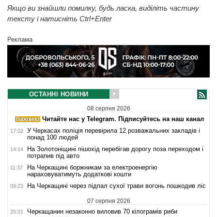
Якщо ви знайшли помилку, будь ласка, виділіть частину
тексту і натисніть Ctrl+Enter
Реклама
ОСТАННІ НОВИНИ
08 серпня 2026
Читайте нас у Telegram. Підписуйтесь на наш канал
У Черкасах поліція перевірила 12 розважальних закладів і
17:02
понад 100 людей
На Золотоніщині пішохід перебігав дорогу поза переходом і
14:14
потрапив під авто
На Черкащині боржникам за електроенергію
11:37
нараховуватимуть додаткові кошти
На Черкащині через підпал сухої трави вогонь пошкодив ліс
09:23
07 серпня 2026
Черкащанин незаконно виловив 70 кілограмів риби
20:01