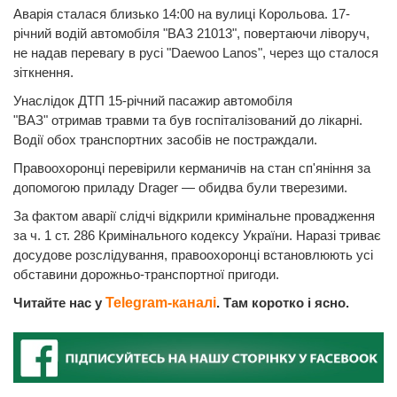
Аварія сталася близько 14:00 на вулиці Корольова. 17-
річний водій автомобіля "ВАЗ 21013", повертаючи ліворуч,
не надав перевагу в русі "Daewoo Lanos", через що сталося
зіткнення.
Унаслідок ДТП 15-річний пасажир автомобіля
"ВАЗ" отримав травми та був госпіталізований до лікарні.
Водії обох транспортних засобів не постраждали.
Правоохоронці перевірили керманичів на стан сп'яніння за
допомогою приладу Drager — обидва були тверезими.
За фактом аварії слідчі відкрили кримінальне провадження
за ч. 1 ст. 286 Кримінального кодексу України. Наразі триває
досудове розслідування, правоохоронці встановлюють усі
обставини дорожньо-транспортної пригоди.
Читайте нас у
Telegram-каналі
. Там коротко і ясно.