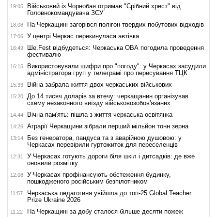
Військовий із Чорнобая отримав "Срібний хрест" від
19:05
Головнокомандувача ЗСУ
На Черкащині загорівся полігон твердих побутових відходів
18:08
У центрі Черкас перекинулася автівка
17:06
Ше.Fest відбудеться: Черкаська ОВА погодила проведення
16:49
фестивалю
Використовували шифри про "погоду": у Черкасах засудили
16:15
адміністратора груп у телеграмі про пересування ТЦК
Війна забрала життя двох черкаських військових
15:33
До 14 тисяч доларів за втечу: черкащанин організував
15:20
схему незаконного виїзду військовозобов'язаних
Вічна пам'ять: пішла з життя черкаська освітянка
14:44
Аграрії Черкащини зібрали перший мільйон тонн зерна
14:26
Без генератора, пандуса та з аварійною душовою: у
13:14
Черкасах перевірили гуртожиток для переселенців
У Черкасах готують дороги біля шкіл і дитсадків: де вже
12:31
оновили розмітку
У Черкасах профінансують обстеження будинку,
12:08
пошкодженого російським безпілотником
Черкаська педагогиня увійшла до топ-25 Global Teacher
11:57
Prize Ukraine 2026
На Черкащині за добу сталося більше десяти пожеж
11:22