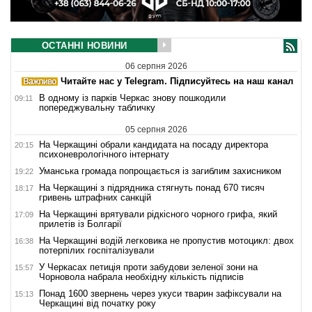
ОСТАННІ НОВИНИ
06 серпня 2026
Читайте нас у Telegram. Підписуйтесь на наш канал
В одному із парків Черкас знову пошкодили
09:11
попереджувальну табличку
05 серпня 2026
На Черкащині обрали кандидата на посаду директора
20:15
психоневрологічного інтернату
Уманська громада попрощається із загиблим захисником
19:22
На Черкащині з підрядника стягнуть понад 670 тисяч
18:17
гривень штрафних санкцій
На Черкащині врятували рідкісного чорного грифа, який
17:09
прилетів із Болгарії
На Черкащині водій легковика не пропустив мотоцикл: двох
16:38
потерпілих госпіталізували
У Черкасах петиція проти забудови зеленої зони на
15:57
Чорновола набрала необхідну кількість підписів
Понад 1600 звернень через укуси тварин зафіксували на
15:13
Черкащині від початку року