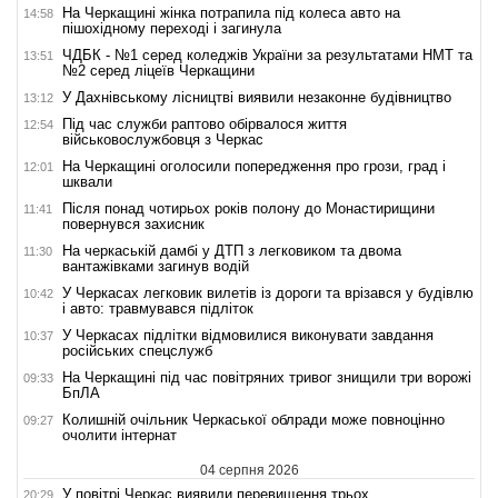
На Черкащині жінка потрапила під колеса авто на
14:58
пішохідному переході і загинула
ЧДБК - №1 серед коледжів України за результатами НМТ та
13:51
№2 серед ліцеїв Черкащини
У Дахнівському лісництві виявили незаконне будівництво
13:12
Під час служби раптово обірвалося життя
12:54
військовослужбовця з Черкас
На Черкащині оголосили попередження про грози, град і
12:01
шквали
Після понад чотирьох років полону до Монастирищини
11:41
повернувся захисник
На черкаській дамбі у ДТП з легковиком та двома
11:30
вантажівками загинув водій
У Черкасах легковик вилетів із дороги та врізався у будівлю
10:42
і авто: травмувався підліток
У Черкасах підлітки відмовилися виконувати завдання
10:37
російських спецслужб
На Черкащині під час повітряних тривог знищили три ворожі
09:33
БпЛА
Колишній очільник Черкаської облради може повноцінно
09:27
очолити інтернат
04 серпня 2026
У повітрі Черкас виявили перевищення трьох
20:29