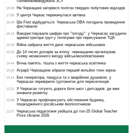
Головнокомандувача ЗСУ
На Черкащині загорівся полігон твердих побутових відходів
18:08
У центрі Черкас перекинулася автівка
17:06
Ше.Fest відбудеться: Черкаська ОВА погодила проведення
16:49
фестивалю
Використовували шифри про "погоду": у Черкасах засудили
16:15
адміністратора груп у телеграмі про пересування ТЦК
Війна забрала життя двох черкаських військових
15:33
До 14 тисяч доларів за втечу: черкащанин організував
15:20
схему незаконного виїзду військовозобов'язаних
Вічна пам'ять: пішла з життя черкаська освітянка
14:44
Аграрії Черкащини зібрали перший мільйон тонн зерна
14:26
Без генератора, пандуса та з аварійною душовою: у
13:14
Черкасах перевірили гуртожиток для переселенців
У Черкасах готують дороги біля шкіл і дитсадків: де вже
12:31
оновили розмітку
У Черкасах профінансують обстеження будинку,
12:08
пошкодженого російським безпілотником
Черкаська педагогиня увійшла до топ-25 Global Teacher
11:57
Prize Ukraine 2026