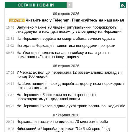
ОСТАННІ НОВИНИ
09 серпня 2026
Читайте нас у Telegram. Підписуйтесь на наш канал
Залучено майже 70 людей: рятувальники продовжують
15:48
ліквідовувати наслідки пожежі у заповіднику на Черкащині
На Черкащині водійка на смерть збила велосипедиста
13:31
Негода на Черкащині: синоптики попередили про грози
11:03
На Уманщині чоловік напав на собаку з палицею та
09:51
намагався наїхати на іншу тварину
08 серпня 2026
У Черкасах поліція перевірила 12 розважальних закладів і
17:02
понад 100 людей
На Золотоніщині пішохід перебігав дорогу поза переходом і
14:14
потрапив під авто
На Черкащині боржникам за електроенергію
11:37
нараховуватимуть додаткові кошти
На Черкащині через підпал сухої трави вогонь пошкодив ліс
09:23
07 серпня 2026
Черкащанин незаконно виловив 70 кілограмів риби
20:01
Військовий із Чорнобая отримав "Срібний хрест" від
19:05