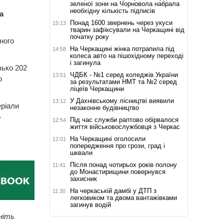
зеленої зони на Чорновола набрала
необхідну кількість підписів
а
Понад 1600 звернень через укуси
15:13
тварин зафіксували на Черкащині від
початку року
ного
На Черкащині жінка потрапила під
14:58
колеса авто на пішохідному переході
і загинула
зько 202
ЧДБК - №1 серед коледжів України
13:51
о
за результатами НМТ та №2 серед
ліцеїв Черкащини
У Дахнівському лісництві виявили
13:12
еріали
незаконне будівництво
о
Під час служби раптово обірвалося
12:54
життя військовослужбовця з Черкас
На Черкащині оголосили
12:01
попередження про грози, град і
шквали
Після понад чотирьох років полону
11:41
до Монастирищини повернувся
захисник
На черкаській дамбі у ДТП з
11:30
легковиком та двома вантажівками
загинув водій
ніть