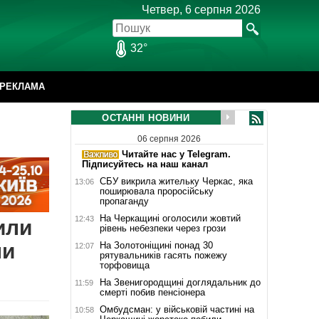
Четвер, 6 серпня 2026
32°
РЕКЛАМА
ОСТАННІ НОВИНИ
06 серпня 2026
Читайте нас у Telegram.
Підписуйтесь на наш канал
СБУ викрила жительку Черкас, яка
13:06
поширювала проросійську
пропаганду
На Черкащині оголосили жовтий
12:43
или
рівень небезпеки через грози
ли
На Золотоніщині понад 30
12:07
рятувальників гасять пожежу
торфовища
На Звенигородщині доглядальник до
11:59
смерті побив пенсіонера
Омбудсман: у військовій частині на
10:58