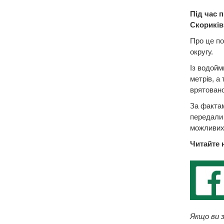
Під час 
Скориків
Про це по
округу.
Із водойм
метрів, а
врятовано
За фактам
передали 
можливих
Читайте 
Якщо ви з