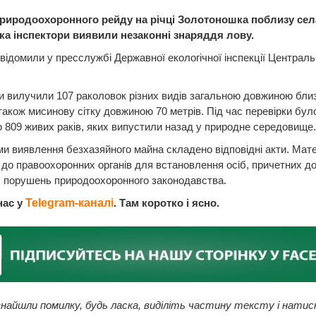
природоохоронного рейду на річці Золотоношка поблизу сел
ка інспектори виявили незаконні знаряддя лову.
відомили у пресслужбі Державної екологічної інспекції Централь
и вилучили 107 раколовок різних видів загальною довжиною бли
 також мисинову сітку довжиною 70 метрів. Під час перевірки бул
 809 живих раків, яких випустили назад у природне середовище.
и виявлення безхазяйного майна складено відповідні акти. Мат
до правоохоронних органів для встановлення осіб, причетних д
 порушень природоохоронного законодавства.
нас у
Telegram-каналі
. Там коротко і ясно.
найшли помилку, будь ласка, виділіть частину тексту і натис