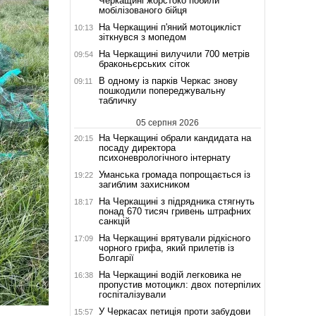
Черкащині жорстоко побили
мобілізованого бійця
На Черкащині п'яний мотоцикліст
10:13
зіткнувся з мопедом
На Черкащині вилучили 700 метрів
09:54
браконьєрських сіток
В одному із парків Черкас знову
09:11
пошкодили попереджувальну
табличку
05 серпня 2026
На Черкащині обрали кандидата на
20:15
посаду директора
психоневрологічного інтернату
Уманська громада попрощається із
19:22
загиблим захисником
На Черкащині з підрядника стягнуть
18:17
понад 670 тисяч гривень штрафних
санкцій
На Черкащині врятували рідкісного
17:09
чорного грифа, який прилетів із
Болгарії
На Черкащині водій легковика не
16:38
пропустив мотоцикл: двох потерпілих
госпіталізували
У Черкасах петиція проти забудови
15:57