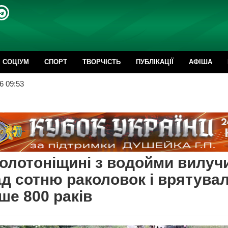
CОЦІУМ
СПОРТ
ТВОРЧІСТЬ
ПУБЛІКАЦІЇ
АФІША
6 09:53
олотоніщині з водойми вилуч
д сотню раколовок і врятува
ше 800 раків