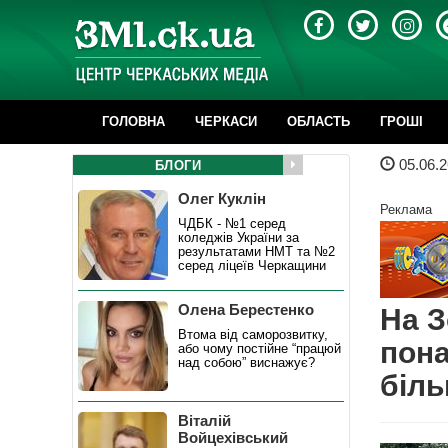
ГОЛОВНА
ЧЕРКАСИ
ОБЛАСТЬ
ГРОШІ
05.06.2
БЛОГИ
Олег Куклін
Реклама
ЧДБК - №1 серед
коледжів України за
результатами НМТ та №2
серед ліцеїв Черкащини
Олена Берестенко
На З
Втома від саморозвитку,
пона
або чому постійне “працюй
над собою” виснажує?
біль
Віталій
Войцехівський