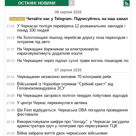
ОСТАННІ НОВИНИ
08 серпня 2026
Читайте нас у Telegram. Підписуйтесь на наш канал
У Черкасах поліція перевірила 12 розважальних закладів і
17:02
понад 100 людей
На Золотоніщині пішохід перебігав дорогу поза переходом і
14:14
потрапив під авто
На Черкащині боржникам за електроенергію
11:37
нараховуватимуть додаткові кошти
На Черкащині через підпал сухої трави вогонь пошкодив ліс
09:23
07 серпня 2026
Черкащанин незаконно виловив 70 кілограмів риби
20:01
Військовий із Чорнобая отримав "Срібний хрест" від
19:05
Головнокомандувача ЗСУ
На Черкащині загорівся полігон твердих побутових відходів
18:08
У центрі Черкас перекинулася автівка
17:06
Ше.Fest відбудеться: Черкаська ОВА погодила проведення
16:49
фестивалю
Використовували шифри про "погоду": у Черкасах засудили
16:15
адміністратора груп у телеграмі про пересування ТЦК
Війна забрала життя двох черкаських військових
15:33