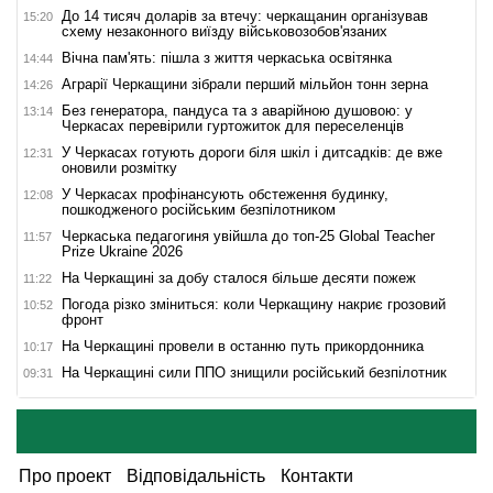
До 14 тисяч доларів за втечу: черкащанин організував
15:20
схему незаконного виїзду військовозобов'язаних
Вічна пам'ять: пішла з життя черкаська освітянка
14:44
Аграрії Черкащини зібрали перший мільйон тонн зерна
14:26
Без генератора, пандуса та з аварійною душовою: у
13:14
Черкасах перевірили гуртожиток для переселенців
У Черкасах готують дороги біля шкіл і дитсадків: де вже
12:31
оновили розмітку
У Черкасах профінансують обстеження будинку,
12:08
пошкодженого російським безпілотником
Черкаська педагогиня увійшла до топ-25 Global Teacher
11:57
Prize Ukraine 2026
На Черкащині за добу сталося більше десяти пожеж
11:22
Погода різко зміниться: коли Черкащину накриє грозовий
10:52
фронт
На Черкащині провели в останню путь прикордонника
10:17
На Черкащині сили ППО знищили російський безпілотник
09:31
Про проект
Відповідальність
Контакти