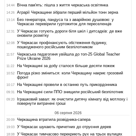
Вічна пам'ять: пішла з життя черкаська освітянка
14:44
Аграрії Черкащини зібрали перший мільйон тонн зерна
14:26
Без генератора, пандуса та з аварійною душовою: у
13:14
Черкасах перевірили гуртожиток для переселенців
У Черкасах готують дороги біля шкіл і дитсадків: де вже
12:31
оновили розмітку
У Черкасах профінансують обстеження будинку,
12:08
пошкодженого російським безпілотником
Черкаська педагогиня увійшла до топ-25 Global Teacher
11:57
Prize Ukraine 2026
На Черкащині за добу сталося більше десяти пожеж
11:22
Погода різко зміниться: коли Черкащину накриє грозовий
10:52
фронт
На Черкащині провели в останню путь прикордонника
10:17
На Черкащині сили ППО знищили російський безпілотник
09:31
Іграшковий завал: як очистити дитячу кімнату від мотлоху і
09:20
повернути витрачені гроші
06 серпня 2026
Черкащина втратила розвідника-сапера
20:09
У Черкасах шукають причетних до отруєння дерев
19:03
У Черкасах тимчасово перекриють рух на трьох вулицях
18:08