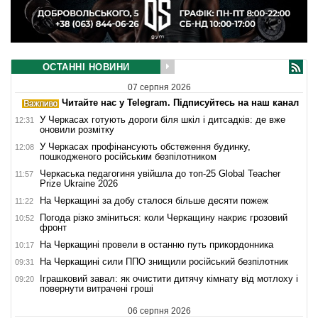
ОСТАННІ НОВИНИ
07 серпня 2026
Читайте нас у Telegram. Підписуйтесь на наш канал
У Черкасах готують дороги біля шкіл і дитсадків: де вже
12:31
оновили розмітку
У Черкасах профінансують обстеження будинку,
12:08
пошкодженого російським безпілотником
Черкаська педагогиня увійшла до топ-25 Global Teacher
11:57
Prize Ukraine 2026
На Черкащині за добу сталося більше десяти пожеж
11:22
Погода різко зміниться: коли Черкащину накриє грозовий
10:52
фронт
На Черкащині провели в останню путь прикордонника
10:17
На Черкащині сили ППО знищили російський безпілотник
09:31
Іграшковий завал: як очистити дитячу кімнату від мотлоху і
09:20
повернути витрачені гроші
06 серпня 2026