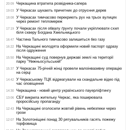
Черкащина втратила розвідника-сапера
20:09
У Черкасах шукають причетних до отруєння дерев
19:03
У Черкасах тимчасово перекриють рух на трьох вулицях
18:08
через ремонт тепломереж
У Черкасах після обвалу ґрунту почали укріплювати схил
17:19
біля скверу Богдана Хмельницького
Частина Тального тимчасово залишиться без газу
16:47
На Черкащині молодята оформили новий паспорт одразу
16:22
після одруження
На Черкащині суд повернув державі землі на території
15:50
парку "Нижньосульський"
У Черкасах 75-річній жінці провели малоінвазивну операцію
15:37
на серці
У Черкаському ТЦК відреагували на скандальне відео під
14:42
час оповіщення
Черкащина - новий центр українського пауерліфтингу
14:30
СБУ викрила жительку Черкас, яка поширювала
13:06
проросійську пропаганду
На Черкащині оголосили жовтий рівень небезпеки через
12:43
грози
На Золотоніщині понад 30 рятувальників гасять пожежу
12:07
торфовища