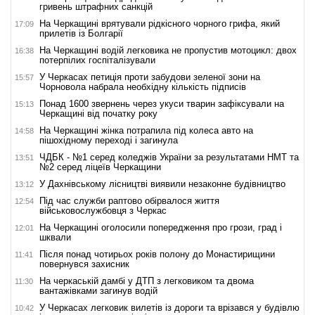
гривень штрафних санкцій
На Черкащині врятували рідкісного чорного грифа, який
17:09
прилетів із Болгарії
На Черкащині водій легковика не пропустив мотоцикл: двох
16:38
потерпілих госпіталізували
У Черкасах петиція проти забудови зеленої зони на
15:57
Чорновола набрала необхідну кількість підписів
Понад 1600 звернень через укуси тварин зафіксували на
15:13
Черкащині від початку року
На Черкащині жінка потрапила під колеса авто на
14:58
пішохідному переході і загинула
ЧДБК - №1 серед коледжів України за результатами НМТ та
13:51
№2 серед ліцеїв Черкащини
У Дахнівському лісництві виявили незаконне будівництво
13:12
Під час служби раптово обірвалося життя
12:54
військовослужбовця з Черкас
На Черкащині оголосили попередження про грози, град і
12:01
шквали
Після понад чотирьох років полону до Монастирищини
11:41
повернувся захисник
На черкаській дамбі у ДТП з легковиком та двома
11:30
вантажівками загинув водій
У Черкасах легковик вилетів із дороги та врізався у будівлю
10:42