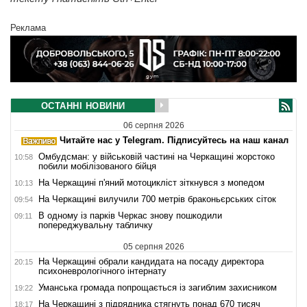
Реклама
ОСТАННІ НОВИНИ
06 серпня 2026
Читайте нас у Telegram. Підписуйтесь на наш канал
Омбудсман: у військовій частині на Черкащині жорстоко
10:58
побили мобілізованого бійця
На Черкащині п'яний мотоцикліст зіткнувся з мопедом
10:13
На Черкащині вилучили 700 метрів браконьєрських сіток
09:54
В одному із парків Черкас знову пошкодили
09:11
попереджувальну табличку
05 серпня 2026
На Черкащині обрали кандидата на посаду директора
20:15
психоневрологічного інтернату
Уманська громада попрощається із загиблим захисником
19:22
На Черкащині з підрядника стягнуть понад 670 тисяч
18:17