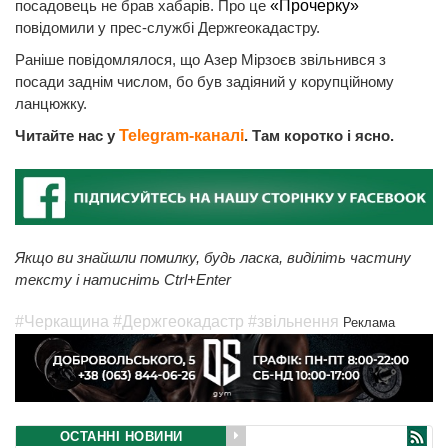
посадовець не брав хабарів. Про це
«Прочерку»
повідомили у прес-службі Держгеокадастру.
Раніше повідомлялося, що Азер Мірзоєв звільнився з
посади заднім числом, бо був задіяний у корупційному
ланцюжку.
Читайте нас у
Telegram-каналі
. Там коротко і ясно.
Якщо ви знайшли помилку, будь ласка, виділіть частину
тексту і натисніть Ctrl+Enter
#Черкащина
#Держгеокадастр
#звільнення
Реклама
ОСТАННІ НОВИНИ