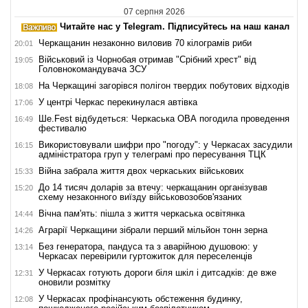
07 серпня 2026
Читайте нас у Telegram. Підписуйтесь на наш канал
Черкащанин незаконно виловив 70 кілограмів риби
20:01
Військовий із Чорнобая отримав "Срібний хрест" від
19:05
Головнокомандувача ЗСУ
На Черкащині загорівся полігон твердих побутових відходів
18:08
У центрі Черкас перекинулася автівка
17:06
Ше.Fest відбудеться: Черкаська ОВА погодила проведення
16:49
фестивалю
Використовували шифри про "погоду": у Черкасах засудили
16:15
адміністратора груп у телеграмі про пересування ТЦК
Війна забрала життя двох черкаських військових
15:33
До 14 тисяч доларів за втечу: черкащанин організував
15:20
схему незаконного виїзду військовозобов'язаних
Вічна пам'ять: пішла з життя черкаська освітянка
14:44
Аграрії Черкащини зібрали перший мільйон тонн зерна
14:26
Без генератора, пандуса та з аварійною душовою: у
13:14
Черкасах перевірили гуртожиток для переселенців
У Черкасах готують дороги біля шкіл і дитсадків: де вже
12:31
оновили розмітку
У Черкасах профінансують обстеження будинку,
12:08