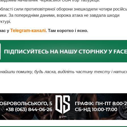
бласті сили протиповітряної оборони знешкодили чотири російсь
ики. За попередніми даними, ворожа атака не завдала шкоди
ктурі.
нас у
Telegram-каналі
. Там коротко і ясно.
найшли помилку, будь ласка, виділіть частину тексту і натис