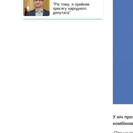
"Рік тому, я прийняв
присягу народного
депутата"
У ніч пр
комбінов
Про це по