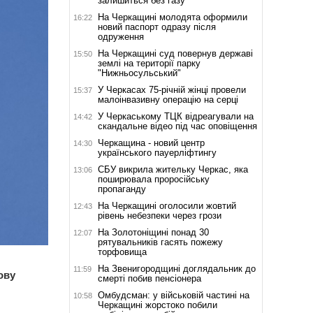
залишиться без газу
На Черкащині молодята оформили
16:22
новий паспорт одразу після
одруження
На Черкащині суд повернув державі
15:50
землі на території парку
"Нижньосульський"
У Черкасах 75-річній жінці провели
15:37
малоінвазивну операцію на серці
У Черкаському ТЦК відреагували на
14:42
скандальне відео під час оповіщення
Черкащина - новий центр
14:30
українського пауерліфтингу
СБУ викрила жительку Черкас, яка
13:06
поширювала проросійську
пропаганду
На Черкащині оголосили жовтий
12:43
рівень небезпеки через грози
На Золотоніщині понад 30
12:07
рятувальників гасять пожежу
торфовища
На Звенигородщині доглядальник до
11:59
ову
смерті побив пенсіонера
Омбудсман: у військовій частині на
10:58
Черкащині жорстоко побили