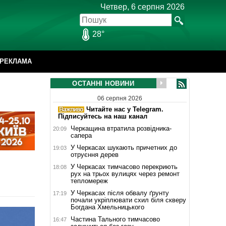
Четвер, 6 серпня 2026
28°
РЕКЛАМА
ОСТАННІ НОВИНИ
06 серпня 2026
Читайте нас у Telegram.
Підписуйтесь на наш канал
Черкащина втратила розвідника-
20:09
сапера
У Черкасах шукають причетних до
19:03
отруєння дерев
У Черкасах тимчасово перекриють
18:08
рух на трьох вулицях через ремонт
тепломереж
У Черкасах після обвалу ґрунту
17:19
почали укріплювати схил біля скверу
Богдана Хмельницького
Частина Тального тимчасово
16:47