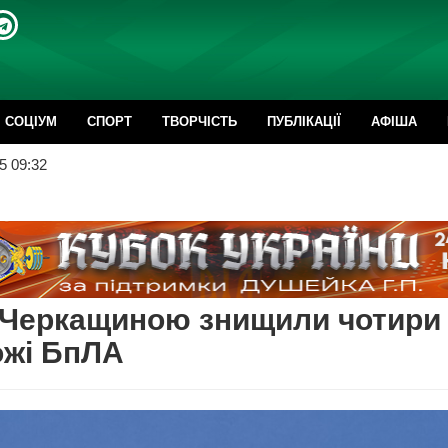
CОЦІУМ
СПОРТ
ТВОРЧІСТЬ
ПУБЛІКАЦІЇ
АФІША
5 09:32
 Черкащиною знищили чотири
ожі БпЛА