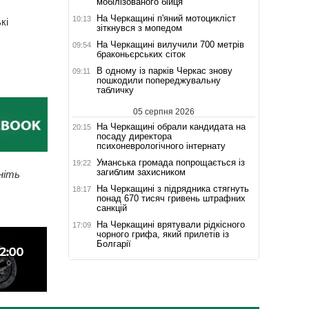
мобілізованого бійця
На Черкащині п'яний мотоцикліст
10:13
кі
зіткнувся з мопедом
На Черкащині вилучили 700 метрів
09:54
браконьєрських сіток
В одному із парків Черкас знову
09:11
пошкодили попереджувальну
табличку
05 серпня 2026
На Черкащині обрали кандидата на
20:15
посаду директора
психоневрологічного інтернату
Уманська громада попрощається із
19:22
загиблим захисником
ніть
На Черкащині з підрядника стягнуть
18:17
понад 670 тисяч гривень штрафних
санкцій
На Черкащині врятували рідкісного
17:09
чорного грифа, який прилетів із
Болгарії