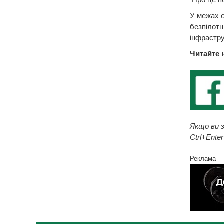
У межах о
безпілотн
інфрастру
Читайте 
Якщо ви з
Ctrl+Enter
Реклама