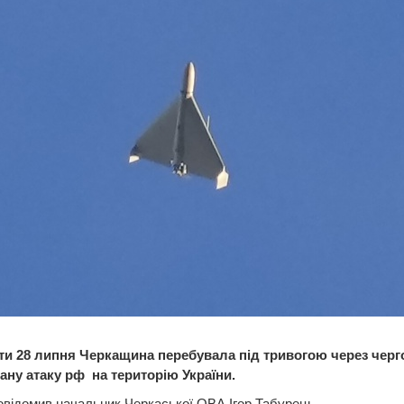
оти 28 липня Черкащина перебувала під тривогою через черг
ану атаку рф на територію України.
відомив начальник Черкаської ОВА Ігор Табурець.