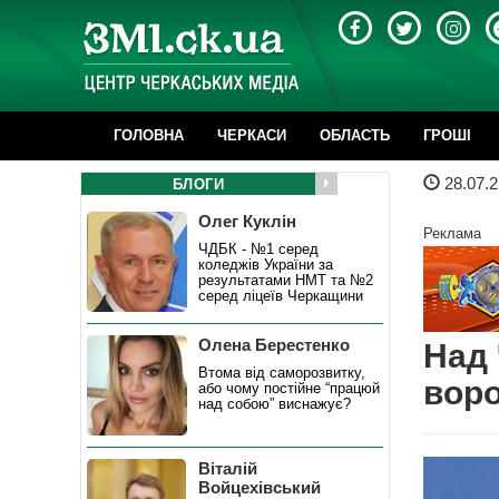
ГОЛОВНА
ЧЕРКАСИ
ОБЛАСТЬ
ГРОШІ
28.07.2
БЛОГИ
Олег Куклін
Реклама
ЧДБК - №1 серед
коледжів України за
результатами НМТ та №2
серед ліцеїв Черкащини
Олена Берестенко
Над
Втома від саморозвитку,
вор
або чому постійне “працюй
над собою” виснажує?
Віталій
Войцехівський