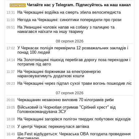
Читайте нас у Telegram. Підписуйтесь на наш канал
На Черкащині водійка на смерть збила велосипедиста
13:31
Негода на Черкащині: синоптики попередили про грози
11:03
На Уманщині чоловік напав на собаку з палицею та
09:51
намагався наїхати на іншу тварину
08 серпня 2026
У Черкасах поліція перевірила 12 розважальних закладів і
17:02
понад 100 людей
На Золотоніщині пішохід перебігав дорогу поза переходом і
14:14
потрапив під авто
На Черкащині боржникам за електроенергію
11:37
нараховуватимуть додаткові кошти
На Черкащині через підпал сухої трави вогонь пошкодив ліс
09:23
07 серпня 2026
Черкащанин незаконно виловив 70 кілограмів риби
20:01
Військовий із Чорнобая отримав "Срібний хрест" від
19:05
Головнокомандувача ЗСУ
На Черкащині загорівся полігон твердих побутових відходів
18:08
У центрі Черкас перекинулася автівка
17:06
Ше.Fest відбудеться: Черкаська ОВА погодила проведення
16:49
фестивалю