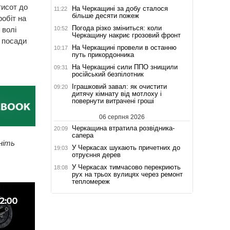
тисот до
На Черкащині за добу сталося
11:22
більше десяти пожеж
обіт на
Погода різко зміниться: коли
10:52
 волі
Черкащину накриє грозовий фронт
 посади
На Черкащині провели в останню
10:17
путь прикордонника
На Черкащині сили ППО знищили
09:31
російський безпілотник
Іграшковий завал: як очистити
09:20
дитячу кімнату від мотлоху і
повернути витрачені гроші
06 серпня 2026
Черкащина втратила розвідника-
20:09
сапера
ніть
У Черкасах шукають причетних до
19:03
отруєння дерев
У Черкасах тимчасово перекриють
18:08
рух на трьох вулицях через ремонт
тепломереж