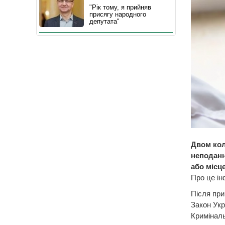
"Рік тому, я прийняв
присягу народного
депутата"
Двом кол
неподанн
або місц
Про це ін
Після при
Закон Укра
Криміналь