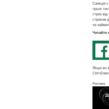
Санкція с
трьох тис
строк від
строком д
чи займат
Читайте 
Якщо ви з
Ctrl+Enter
Реклама