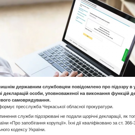
ишнім державним службовцям повідомлено про підозру в 
і декларацій особи, уповноваженої на виконання функцій 
евого самоврядування.
формує пресслужба Черкаської обласної прокуратури.
пинення служби підозрювані не подали щорічні декларації, як то
їни «Про запобігання корупції». Їхні дії кваліфіковано за ст. 366-
ного кодексу України.