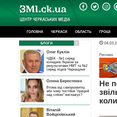
ГОЛОВНА
ЧЕРКАСИ
ОБЛАСТЬ
ГРОШІ
04.03.2
БЛОГИ
Олег Куклін
Реклама
ЧДБК - №1 серед
коледжів України за
результатами НМТ та №2
серед ліцеїв Черкащини
Олена Берестенко
Не п
Втома від саморозвитку,
звіл
або чому постійне “працюй
над собою” виснажує?
коли
Віталій
Войцехівський