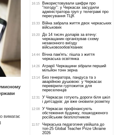
Використовували шифри про
16:15
"погоду": у Черкасах засудили
адміністратора груп у телеграмі про
пересування ТЦК
Війна забрала життя двох черкаських
15:33
військових
До 14 тисяч доларів за втечу:
15:20
черкащанин організував схему
незаконного виїзду
військовозобов'язаних
Вічна пам'ять: пішла з життя
14:44
черкаська освітянка
Аграрії Черкащини зібрали перший
14:26
мільйон тонн зерна
Без генератора, пандуса та з
13:14
аварійною душовою: у Черкасах
перевірили гуртожиток для
умисному
переселенців
держави
У Черкасах готують дороги біля шкіл
12:31
і дитсадків: де вже оновили розмітку
У Черкасах профінансують
12:08
обстеження будинку, пошкодженого
го вимагає
російським безпілотником
3
Черкаська педагогиня увійшла до
11:57
топ-25 Global Teacher Prize Ukraine
2026