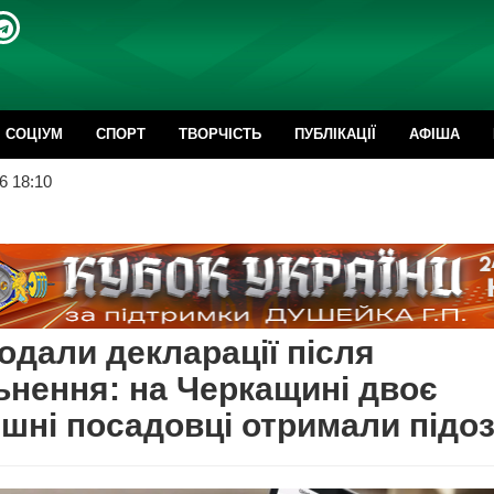
CОЦІУМ
СПОРТ
ТВОРЧІСТЬ
ПУБЛІКАЦІЇ
АФІША
6 18:10
одали декларації після
ьнення: на Черкащині двоє
шні посадовці отримали підо