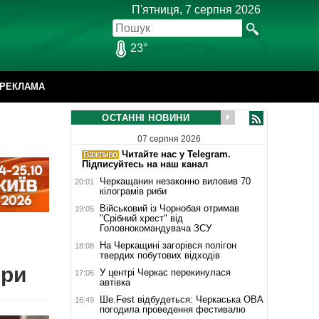
П'ятниця, 7 серпня 2026
23°
РЕКЛАМА
ОСТАННІ НОВИНИ
07 серпня 2026
Читайте нас у Telegram.
Підписуйтесь на наш канал
Черкащанин незаконно виловив 70
20:01
кілограмів риби
Військовий із Чорнобая отримав
19:05
"Срібний хрест" від
Головнокомандувача ЗСУ
На Черкащині загорівся полігон
18:08
твердих побутових відходів
зри
У центрі Черкас перекинулася
17:06
автівка
Ше.Fest відбудеться: Черкаська ОВА
16:49
погодила проведення фестивалю