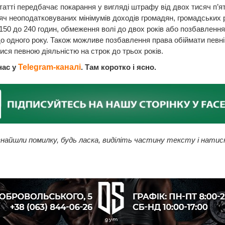
татті передбачає покарання у вигляді штрафу від двох тисяч п’я
яч неоподатковуваних мінімумів доходів громадян, громадських р
 150 до 240 годин, обмеження волі до двох років або позбавлення
о одного року. Також можливе позбавлення права обіймати певні
ися певною діяльністю на строк до трьох років.
нас у
Telegram-каналі
. Там коротко і ясно.
найшли помилку, будь ласка, виділіть частину тексту і натис